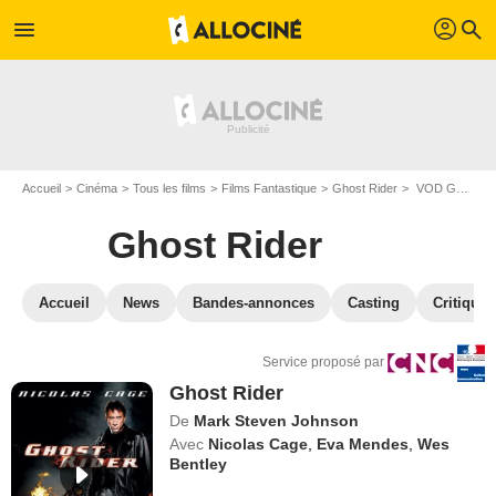
profil
menu
search
Accueil
Cinéma
Tous les films
Films Fantastique
Ghost Rider
VOD Ghost Rider
Ghost Rider
Accueil
News
Bandes-annonces
Casting
Critiques
Service proposé par
Ghost Rider
De
Mark Steven Johnson
Avec
Nicolas Cage
,
Eva Mendes
,
Wes
Bentley