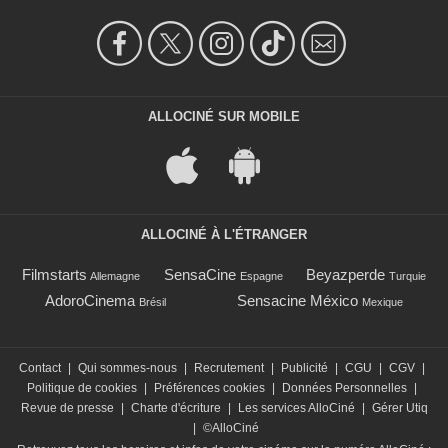
ALLOCINÉ SUR MOBILE
ALLOCINÉ À L'ÉTRANGER
Filmstarts
SensaCine
Beyazperde
Allemagne
Espagne
Turquie
AdoroCinema
Sensacine México
Brésil
Mexique
Contact
|
Qui sommes-nous
|
Recrutement
|
Publicité
|
CGU
|
CGV
|
Politique de cookies
|
Préférences cookies
|
Données Personnelles
|
Revue de presse
|
Charte d'écriture
|
Les services AlloCiné
|
Gérer Utiq
|
©AlloCiné