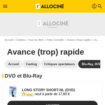
profil
menu
search
Accueil
Cinéma
Tous les films
Films Comédie
Avance (trop) rapide
Avance (trop) rapide en DVD Blu Ray
Avance (trop) rapide
Accueil
Casting
Critiques spectateurs
Blu-Ray, DVD
DVD et Blu-Ray
LONG STORY SHORT-NL (DVD)
neuf à partir de 17,60 €