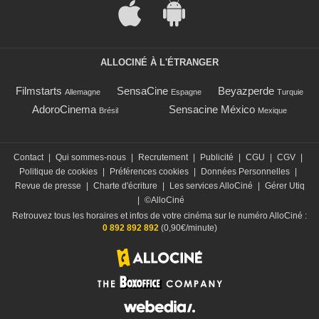
ALLOCINÉ À L'ÉTRANGER
Filmstarts
SensaCine
Beyazperde
Allemagne
Espagne
Turquie
AdoroCinema
Sensacine México
Brésil
Mexique
Contact
|
Qui sommes-nous
|
Recrutement
|
Publicité
|
CGU
|
CGV
|
Politique de cookies
|
Préférences cookies
|
Données Personnelles
|
Revue de presse
|
Charte d'écriture
|
Les services AlloCiné
|
Gérer Utiq
|
©AlloCiné
Retrouvez tous les horaires et infos de votre cinéma sur le numéro AlloCiné :
0 892 892 892
(0,90€/minute)