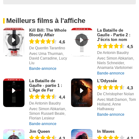
Meilleurs films à l'affiche
Kill Bill: The Whole
La Bataille de
Bloody Affair
Gaulle - Partie 2 :
J’écris ton nom
4,6
4,5
De Quentin Tarantino
De Antonin Baudry
Avec Uma Thurman,
David Carradine, Lucy
Avec Simon Abkarian,
Liu
Niels Schneider,
Anamaria Vartolomei
Bande-annonce
Bande-annonce
La Bataille de
L'Odyssée
Gaulle - partie 1 :
4,3
L'Âge de Fer
De Christopher Nolan
4,4
Avec Matt Damon, Tom
De Antonin Baudry
Holland, Anne
Avec Simon Abkarian,
Hathaway
Simon Russell Beale,
Bande-annonce
Florian Lesieur
Bande-annonce
Jim Queen
In Waves
4,3
4,2