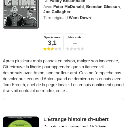
De
Paddy Breathnach
Avec
Peter McDonald
,
Brendan Gleeson
,
Joe Gallagher
Titre original
I Went Down
Spectateurs
Mes amis
3,1
--
Apres plusieurs mois passes en prison, malgre son innocence,
Git retrouve la liberte pour apprendre que sa fiancee vit
desormais avec Anton, son meilleur ami. Cela ne l'empeche pas
de voler au secours d'Anton quand ce dernier a des ennuis avec
Tom French, chef de la pegre locale. Les ennuis continuent quand
il se voit contraint de rendre, cette ...
L'Étrange histoire d'Hubert
Date de sortie inconnue
|
1h 30min
|