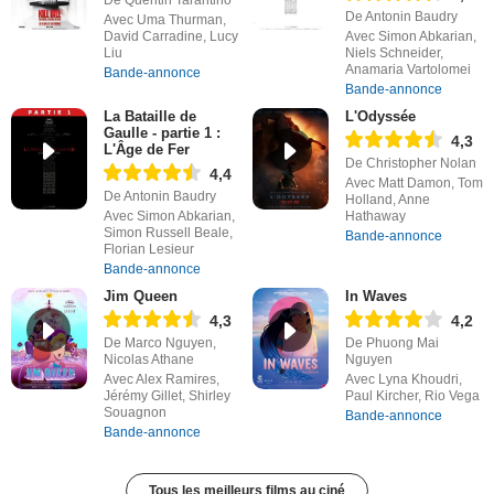
De Antonin Baudry
Avec Uma Thurman,
David Carradine, Lucy
Avec Simon Abkarian,
Liu
Niels Schneider,
Anamaria Vartolomei
Bande-annonce
Bande-annonce
La Bataille de
L'Odyssée
Gaulle - partie 1 :
4,3
L'Âge de Fer
De Christopher Nolan
4,4
Avec Matt Damon, Tom
De Antonin Baudry
Holland, Anne
Avec Simon Abkarian,
Hathaway
Simon Russell Beale,
Bande-annonce
Florian Lesieur
Bande-annonce
Jim Queen
In Waves
4,3
4,2
De Marco Nguyen,
De Phuong Mai
Nicolas Athane
Nguyen
Avec Alex Ramires,
Avec Lyna Khoudri,
Jérémy Gillet, Shirley
Paul Kircher, Rio Vega
Souagnon
Bande-annonce
Bande-annonce
Tous les meilleurs films au ciné