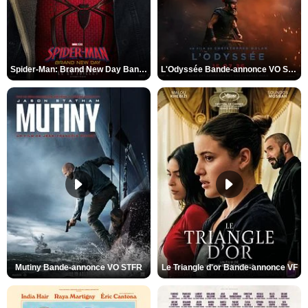
Spider-Man: Brand New Day Bande-annonce VO STFR
L'Odyssée Bande-annonce VO STFR
Mutiny Bande-annonce VO STFR
Le Triangle d'or Bande-annonce VF