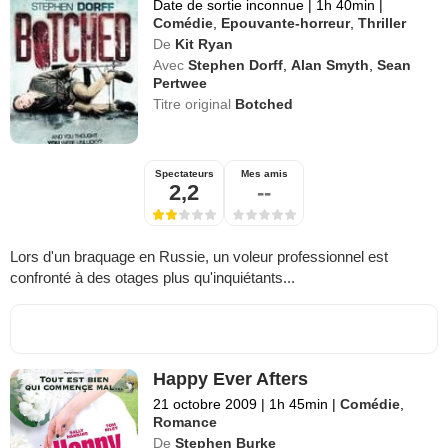
Date de sortie inconnue
|
1h 40min
|
Comédie
,
Epouvante-horreur
,
Thriller
De
Kit Ryan
Avec
Stephen Dorff
,
Alan Smyth
,
Sean
Pertwee
Titre original
Botched
Spectateurs
Mes amis
2,2
--
Lors d'un braquage en Russie, un voleur professionnel est
confronté à des otages plus qu'inquiétants...
Happy Ever Afters
21 octobre 2009
|
1h 45min
|
Comédie
,
Romance
De
Stephen Burke