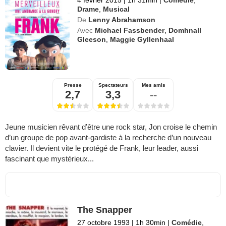
4 février 2015
|
1h 31min
|
Comédie
,
Drame
,
Musical
De
Lenny Abrahamson
Avec
Michael Fassbender
,
Domhnall
Gleeson
,
Maggie Gyllenhaal
Presse
Spectateurs
Mes amis
2,7
3,3
--
Jeune musicien rêvant d’être une rock star, Jon croise le chemin
d’un groupe de pop avant-gardiste à la recherche d’un nouveau
clavier. Il devient vite le protégé de Frank, leur leader, aussi
fascinant que mystérieux...
The Snapper
27 octobre 1993
|
1h 30min
|
Comédie
,