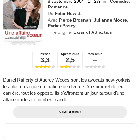
8 septembre 2004
|
1h 27min
|
Comédie
,
Romance
De
Peter Howitt
Avec
Pierce Brosnan
,
Julianne Moore
,
Parker Posey
Titre original
Laws of Attraction
Presse
Spectateurs
Mes amis
3,3
2,5
--
Daniel Rafferty et Audrey Woods sont les avocats new-yorkais
les plus en vogue en matière de divorce. Au sommet de leur
carrière, tout les oppose. Ils s'affrontent un jour autour d'une
affaire qui les conduit en Irlande...
STREAMING