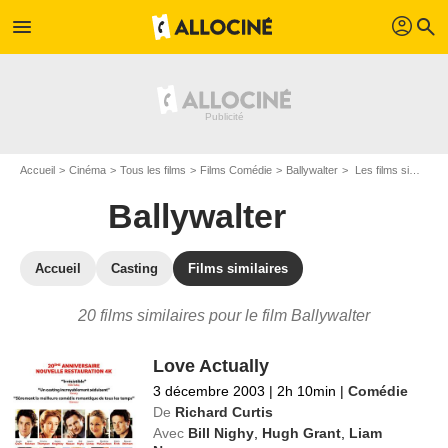
profil
menu
search
Accueil
Cinéma
Tous les films
Films Comédie
Ballywalter
Les films similaires à "Ballywalter"
Ballywalter
Accueil
Casting
Films similaires
20 films similaires pour le film Ballywalter
Love Actually
3 décembre 2003
|
2h 10min
|
Comédie
De
Richard Curtis
Avec
Bill Nighy
,
Hugh Grant
,
Liam