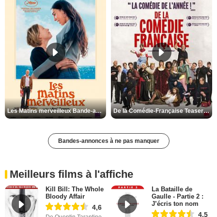
Les Matins merveilleux Bande-annonce VF
De la Comédie-Française Teaser VF
Bandes-annonces à ne pas manquer
Meilleurs films à l'affiche
Kill Bill: The Whole
La Bataille de
Bloody Affair
Gaulle - Partie 2 :
J’écris ton nom
4,6
4,5
De Quentin Tarantino