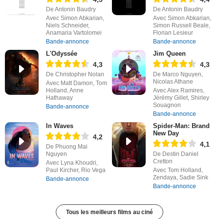
De Antonin Baudry
De Antonin Baudry
Avec Simon Abkarian,
Avec Simon Abkarian,
Niels Schneider,
Simon Russell Beale,
Anamaria Vartolomei
Florian Lesieur
Bande-annonce
Bande-annonce
L'Odyssée
Jim Queen
4,3
4,3
De Christopher Nolan
De Marco Nguyen,
Nicolas Athane
Avec Matt Damon, Tom
Holland, Anne
Avec Alex Ramires,
Hathaway
Jérémy Gillet, Shirley
Souagnon
Bande-annonce
Bande-annonce
In Waves
Spider-Man: Brand
New Day
4,2
4,1
De Phuong Mai
Nguyen
De Destin Daniel
Cretton
Avec Lyna Khoudri,
Paul Kircher, Rio Vega
Avec Tom Holland,
Zendaya, Sadie Sink
Bande-annonce
Bande-annonce
Tous les meilleurs films au ciné