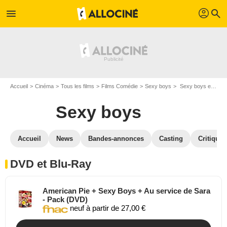
profil
menu
search
Accueil
Cinéma
Tous les films
Films Comédie
Sexy boys
Sexy boys en DVD Blu Ray
Sexy boys
Accueil
News
Bandes-annonces
Casting
Critiques
DVD et Blu-Ray
American Pie + Sexy Boys + Au service de Sara
- Pack (DVD)
neuf à partir de 27,00 €