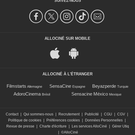
SUIVEZ-NOUS
ALLOCINÉ SUR MOBILE
ALLOCINÉ À L'ÉTRANGER
Filmstarts
SensaCine
Beyazperde
Allemagne
Espagne
Turquie
AdoroCinema
Sensacine México
Brésil
Mexique
Contact
|
Qui sommes-nous
|
Recrutement
|
Publicité
|
CGU
|
CGV
|
Politique de cookies
|
Préférences cookies
|
Données Personnelles
|
Revue de presse
|
Charte d'écriture
|
Les services AlloCiné
|
Gérer Utiq
|
©AlloCiné