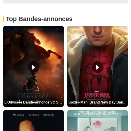
Top Bandes-annonces
L'Odyssée Bande-annonce VO STFR
Spider-Man: Brand New Day Bande-annonce VO STFR