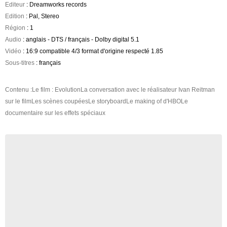
Editeur
: Dreamworks records
Edition
: Pal, Stereo
Région
: 1
Audio
: anglais - DTS / français - Dolby digital 5.1
Vidéo
: 16:9 compatible 4/3 format d'origine respecté 1.85
Sous-titres
: français
Contenu :Le film : EvolutionLa conversation avec le réalisateur Ivan Reitman
sur le filmLes scènes coupéesLe storyboardLe making of d'HBOLe
documentaire sur les effets spéciaux