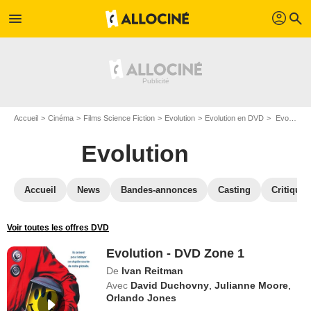
profil
menu
search
Accueil
Cinéma
Films Science Fiction
Evolution
Evolution en DVD
Evolution - DVD Zone 1
Evolution
Accueil
News
Bandes-annonces
Casting
Critiques
Voir toutes les offres DVD
Evolution - DVD Zone 1
De
Ivan Reitman
Avec
David Duchovny
,
Julianne Moore
,
Orlando Jones