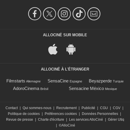
ALLOCINÉ SUR MOBILE
ALLOCINÉ À L'ÉTRANGER
Filmstarts
SensaCine
Beyazperde
Allemagne
Espagne
Turquie
AdoroCinema
Sensacine México
Brésil
Mexique
Contact
|
Qui sommes-nous
|
Recrutement
|
Publicité
|
CGU
|
CGV
|
Politique de cookies
|
Préférences cookies
|
Données Personnelles
|
Revue de presse
|
Charte d'écriture
|
Les services AlloCiné
|
Gérer Utiq
|
©AlloCiné