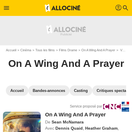
profil
menu
search
Accueil
Cinéma
Tous les films
Films Drame
On A Wing And A Prayer
VOD On A Wing And A Prayer
On A Wing And A Prayer
Accueil
Bandes-annonces
Casting
Critiques spectateu
Service proposé par
On A Wing And A Prayer
De
Sean McNamara
Avec
Dennis Quaid
,
Heather Graham
,