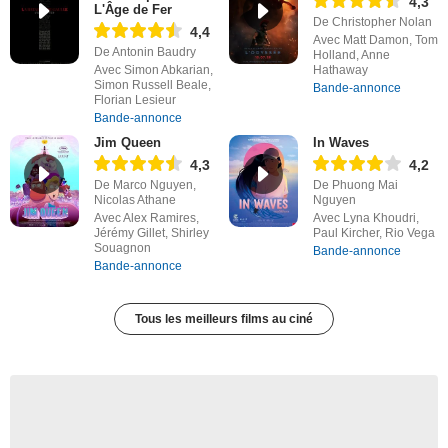
4,3
L'Âge de Fer
De Christopher Nolan
4,4
Avec Matt Damon, Tom
De Antonin Baudry
Holland, Anne
Avec Simon Abkarian,
Hathaway
Simon Russell Beale,
Bande-annonce
Florian Lesieur
Bande-annonce
Jim Queen
In Waves
4,3
4,2
De Marco Nguyen,
De Phuong Mai
Nicolas Athane
Nguyen
Avec Alex Ramires,
Avec Lyna Khoudri,
Jérémy Gillet, Shirley
Paul Kircher, Rio Vega
Souagnon
Bande-annonce
Bande-annonce
Tous les meilleurs films au ciné