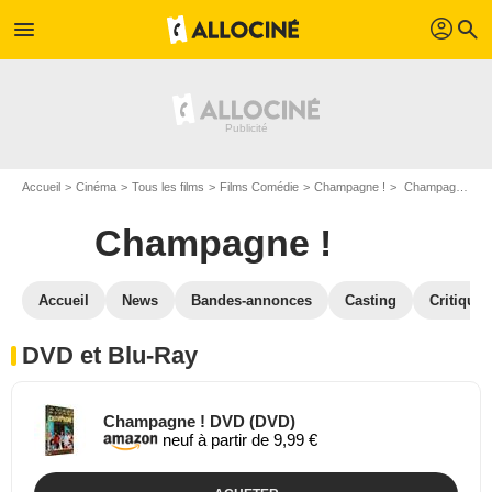
profil
menu
search
Accueil
Cinéma
Tous les films
Films Comédie
Champagne !
Champagne ! en DVD Blu Ray
Champagne !
Accueil
News
Bandes-annonces
Casting
Critiques
DVD et Blu-Ray
Champagne ! DVD (DVD)
neuf à partir de 9,99 €