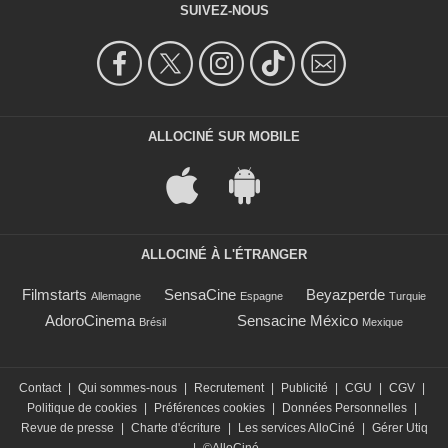
SUIVEZ-NOUS
ALLOCINÉ SUR MOBILE
ALLOCINÉ À L'ÉTRANGER
Filmstarts
SensaCine
Beyazperde
Allemagne
Espagne
Turquie
AdoroCinema
Sensacine México
Brésil
Mexique
Contact
|
Qui sommes-nous
|
Recrutement
|
Publicité
|
CGU
|
CGV
|
Politique de cookies
|
Préférences cookies
|
Données Personnelles
|
Revue de presse
|
Charte d'écriture
|
Les services AlloCiné
|
Gérer Utiq