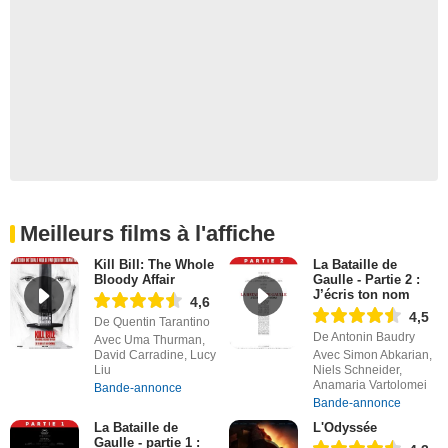
Meilleurs films à l'affiche
Kill Bill: The Whole
La Bataille de
Bloody Affair
Gaulle - Partie 2 :
J’écris ton nom
4,6
4,5
De Quentin Tarantino
De Antonin Baudry
Avec Uma Thurman,
David Carradine, Lucy
Avec Simon Abkarian,
Liu
Niels Schneider,
Anamaria Vartolomei
Bande-annonce
Bande-annonce
La Bataille de
L'Odyssée
Gaulle - partie 1 :