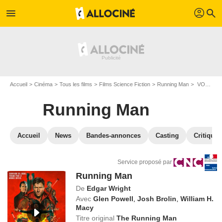
profil
menu
search
Accueil
Cinéma
Tous les films
Films Science Fiction
Running Man
VOD Running Man
Running Man
Accueil
News
Bandes-annonces
Casting
Critiques
Service proposé par
Running Man
De
Edgar Wright
Avec
Glen Powell
,
Josh Brolin
,
William H.
Macy
Titre original
The Running Man