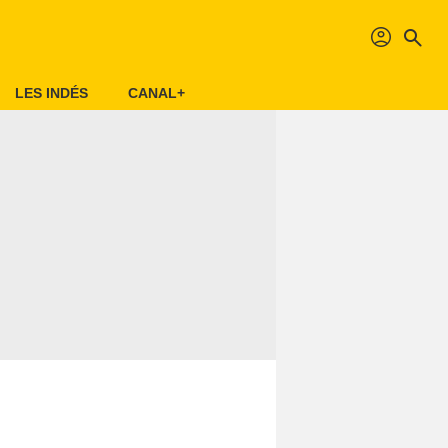
profil
search
LES INDÉS
CANAL+