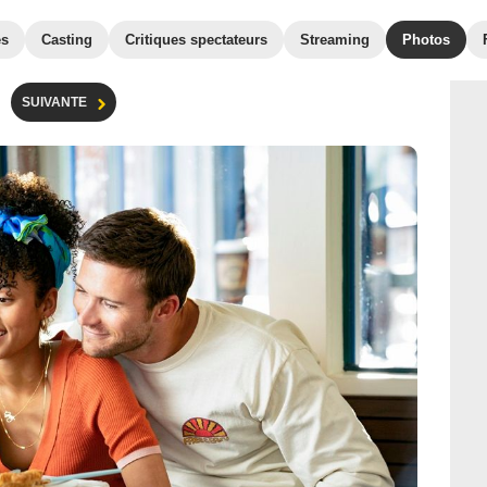
es
Casting
Critiques spectateurs
Streaming
Photos
SUIVANTE