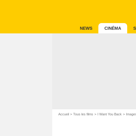
NEWS
CINÉMA
S
Accueil
Tous les films
I Want You Back
Images