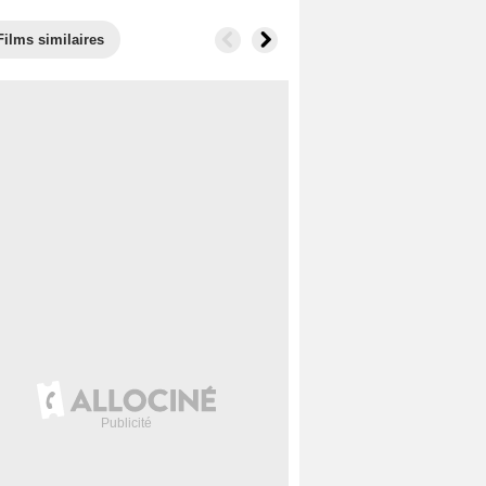
Films similaires