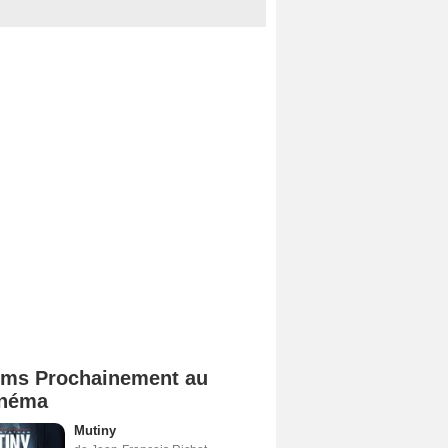
lms Prochainement au
néma
Mutiny