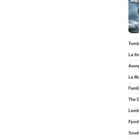
Tombé
La fi
Aven
La Ma
Fant
The D
Levit
Fjord
Soud