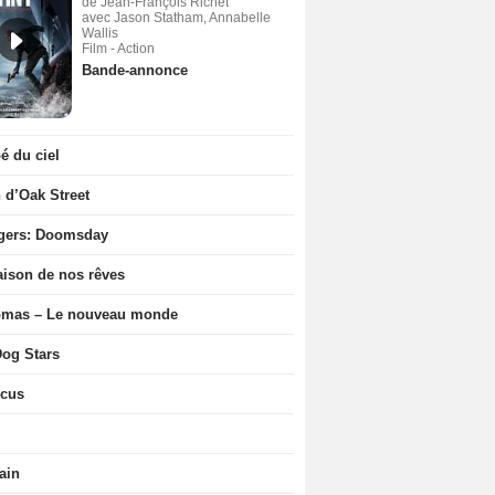
de Jean-François Richet
avec Jason Statham, Annabelle
Wallis
Film - Action
Bande-annonce
 du ciel
n d’Oak Street
gers: Doomsday
ison de nos rêves
ômas – Le nouveau monde
og Stars
icus
ain