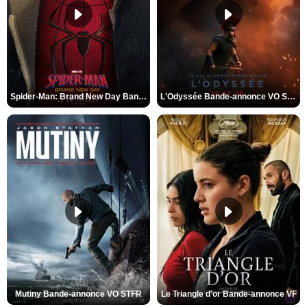
Spider-Man: Brand New Day Bande-annonce VO STFR
L'Odyssée Bande-annonce VO STFR
Mutiny Bande-annonce VO STFR
Le Triangle d'or Bande-annonce VF