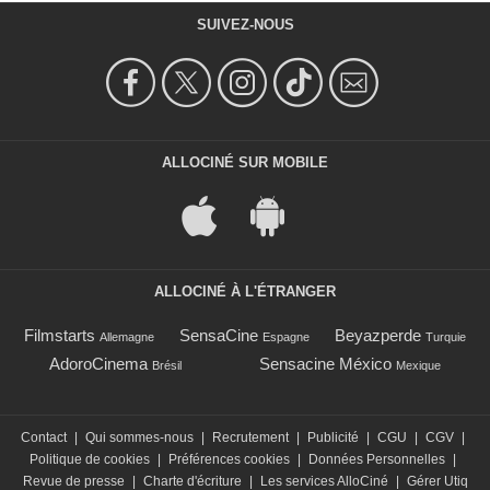
SUIVEZ-NOUS
ALLOCINÉ SUR MOBILE
ALLOCINÉ À L'ÉTRANGER
Filmstarts
SensaCine
Beyazperde
Allemagne
Espagne
Turquie
AdoroCinema
Sensacine México
Brésil
Mexique
Contact
|
Qui sommes-nous
|
Recrutement
|
Publicité
|
CGU
|
CGV
|
Politique de cookies
|
Préférences cookies
|
Données Personnelles
|
Revue de presse
|
Charte d'écriture
|
Les services AlloCiné
|
Gérer Utiq