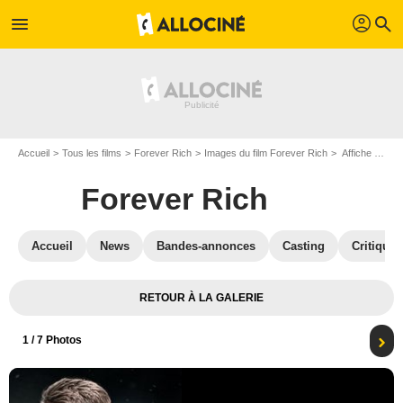
profil
menu
search
Accueil
Tous les films
Forever Rich
Images du film Forever Rich
Affiche du film Forever Rich - Photo 1
Forever Rich
Accueil
News
Bandes-annonces
Casting
Critiques
RETOUR À LA GALERIE
1
/ 7 Photos