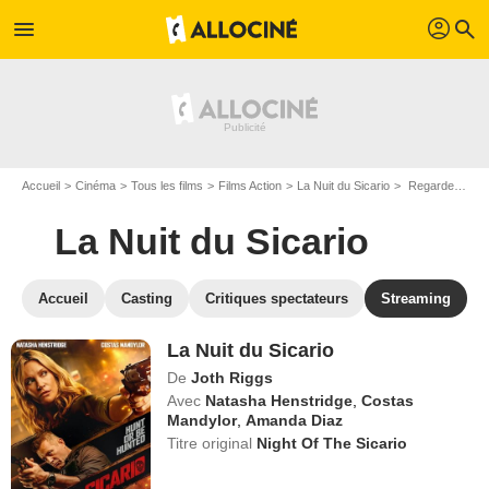
profil
menu
search
Accueil
Cinéma
Tous les films
Films Action
La Nuit du Sicario
Regarder La Nuit du Sicario en SVOD
La Nuit du Sicario
Accueil
Casting
Critiques spectateurs
Streaming
La Nuit du Sicario
De
Joth Riggs
Avec
Natasha Henstridge
,
Costas
Mandylor
,
Amanda Diaz
Titre original
Night Of The Sicario