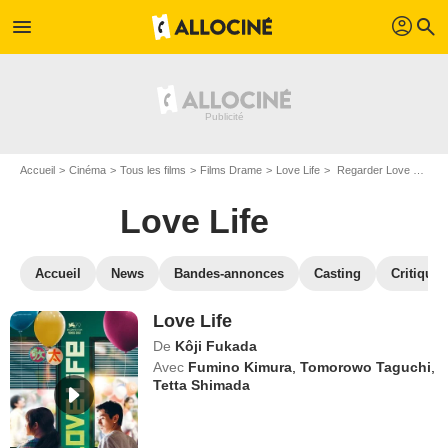
profil
menu
search
Accueil
Cinéma
Tous les films
Films Drame
Love Life
Regarder Love Life en SVOD
Love Life
Accueil
News
Bandes-annonces
Casting
Critiques
Love Life
De
Kôji Fukada
Avec
Fumino Kimura
,
Tomorowo Taguchi
,
Tetta Shimada