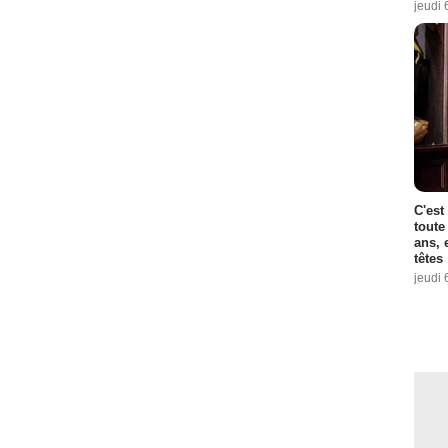
jeudi 
C'est
toute
ans, 
têtes
jeudi 