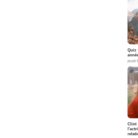
Quiz 
année
jeudi 
Clint
l'act
relat