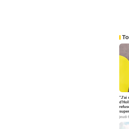
To
"J'ai
d'Hol
refus
super
jeudi 