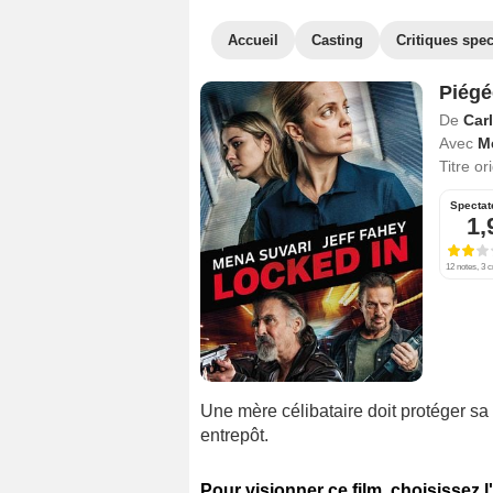
Accueil
Casting
Critiques spec
Piégé
De
Carl
Avec
M
Titre or
Spectat
1,
12 notes, 3 c
Une mère célibataire doit protéger sa 
entrepôt.
Pour visionner ce film, choisissez l