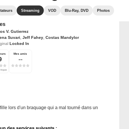
tateurs
Streaming
VOD
Blu-Ray, DVD
Photos
es
os V. Gutierrez
ena Suvari
,
Jeff Fahey
,
Costas Mandylor
iginal
Locked In
eurs
Mes amis
9
--
ritiques
fille lors d'un braquage qui a mal tourné dans un
'un des services suivants :