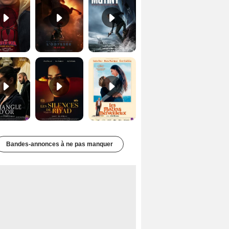
Le Triangle d'or Bande-annonce VF
Les Silences de Riyad Bande-annonce VO STFR
Les Matins merveilleux Bande-annonce VF
Bandes-annonces à ne pas manquer