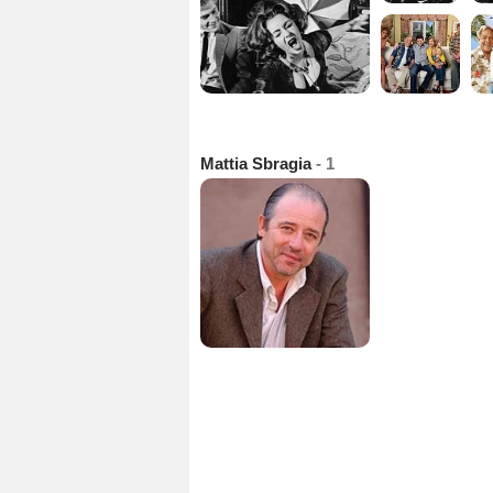
Mattia Sbragia
- 1