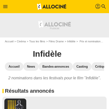
profil
menu
search
Accueil
Cinéma
Tous les films
Films Drame
Infidèle
Prix et nominations pour Infidèle
Infidèle
Accueil
News
Bandes-annonces
Casting
Critiques
2 nominations dans les festivals pour le film "Infidèle".
Résultats annoncés