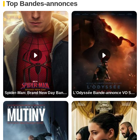
Top Bandes-annonces
Spider-Man: Brand New Day Bande-annonce VO STFR
L'Odyssée Bande-annonce VO STFR