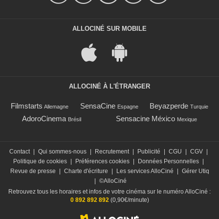
ALLOCINÉ SUR MOBILE
ALLOCINÉ À L'ÉTRANGER
Filmstarts
SensaCine
Beyazperde
Allemagne
Espagne
Turquie
AdoroCinema
Sensacine México
Brésil
Mexique
Contact
|
Qui sommes-nous
|
Recrutement
|
Publicité
|
CGU
|
CGV
|
Politique de cookies
|
Préférences cookies
|
Données Personnelles
|
Revue de presse
|
Charte d'écriture
|
Les services AlloCiné
|
Gérer Utiq
|
©AlloCiné
Retrouvez tous les horaires et infos de votre cinéma sur le numéro AlloCiné :
0 892 892 892
(0,90€/minute)