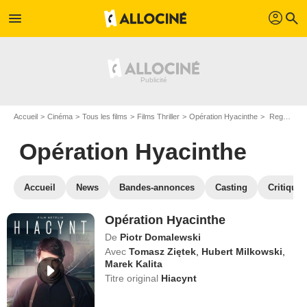
profil
menu
search
Accueil
Cinéma
Tous les films
Films Thriller
Opération Hyacinthe
Regarder Opération Hyacinthe en SVOD
Opération Hyacinthe
Accueil
News
Bandes-annonces
Casting
Critiques
Opération Hyacinthe
De
Piotr Domalewski
Avec
Tomasz Ziętek
,
Hubert Milkowski
,
Marek Kalita
Titre original
Hiacynt