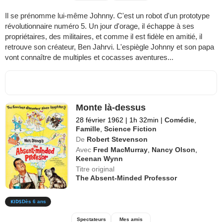
Il se prénomme lui-même Johnny. C'est un robot d'un prototype
révolutionnaire numéro 5. Un jour d'orage, il échappe à ses
propriétaires, des militaires, et comme il est fidèle en amitié, il
retrouve son créateur, Ben Jahrvi. L'espiègle Johnny et son papa
vont connaître de multiples et cocasses aventures...
Monte là-dessus
28 février 1962
|
1h 32min
|
Comédie
,
Famille
,
Science Fiction
De
Robert Stevenson
Avec
Fred MacMurray
,
Nancy Olson
,
Keenan Wynn
Titre original
The Absent-Minded Professor
Dès 6 ans
Spectateurs
Mes amis