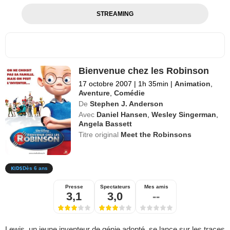
STREAMING
Bienvenue chez les Robinson
17 octobre 2007
|
1h 35min
|
Animation
,
Aventure
,
Comédie
De
Stephen J. Anderson
Avec
Daniel Hansen
,
Wesley Singerman
,
Angela Bassett
Titre original
Meet the Robinsons
Dès 6 ans
Presse
Spectateurs
Mes amis
3,1
3,0
--
Lewis, un jeune inventeur de génie adopté, se lance sur les traces