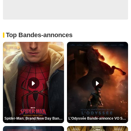
Top Bandes-annonces
Spider-Man: Brand New Day Bande-annonce VO STFR
L'Odyssée Bande-annonce VO STFR