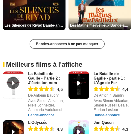
Les Silences de Riyad Bande-annonce VO STFR
Les Matins merveilleux Bande-annonce VF
Bandes-annonces à ne pas manquer
Meilleurs films à l'affiche
La Bataille de
La Bataille de
Gaulle - Partie 2 :
Gaulle - partie 1 :
J’écris ton nom
L'Âge de Fer
4,5
4,4
De Antonin Baudry
De Antonin Baudry
Avec Simon Abkarian,
Avec Simon Abkarian,
Niels Schneider,
Simon Russell Beale,
Anamaria Vartolomei
Florian Lesieur
Bande-annonce
Bande-annonce
L'Odyssée
Jim Queen
4,3
4,3