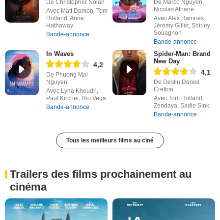
De Christopher Nolan
De Marco Nguyen,
Nicolas Athane
Avec Matt Damon, Tom
Holland, Anne
Avec Alex Ramires,
Hathaway
Jérémy Gillet, Shirley
Souagnon
Bande-annonce
Bande-annonce
In Waves
Spider-Man: Brand
New Day
4,2
4,1
De Phuong Mai
Nguyen
De Destin Daniel
Cretton
Avec Lyna Khoudri,
Paul Kircher, Rio Vega
Avec Tom Holland,
Zendaya, Sadie Sink
Bande-annonce
Bande-annonce
Tous les meilleurs films au ciné
Trailers des films prochainement au
cinéma