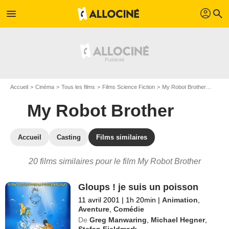
profil
menu
search
Accueil
Cinéma
Tous les films
Films Science Fiction
My Robot Brother
Les fi
My Robot Brother
Accueil
Casting
Films similaires
20 films similaires pour le film My Robot Brother
Gloups ! je suis un poisson
11 avril 2001
|
1h 20min
|
Animation
,
Aventure
,
Comédie
De
Greg Manwaring
,
Michael Hegner
,