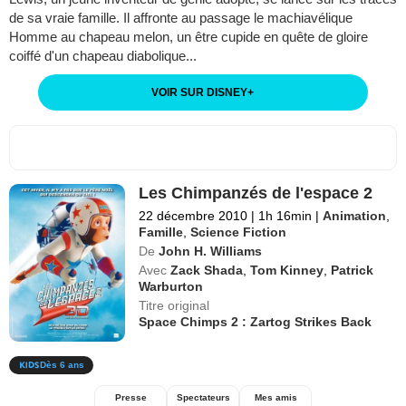
de sa vraie famille. Il affronte au passage le machiavélique
Homme au chapeau melon, un être cupide en quête de gloire
coiffé d'un chapeau diabolique...
VOIR SUR DISNEY
+
Les Chimpanzés de l'espace 2
22 décembre 2010
|
1h 16min
|
Animation
,
Famille
,
Science Fiction
De
John H. Williams
Avec
Zack Shada
,
Tom Kinney
,
Patrick
Warburton
Titre original
Space Chimps 2 : Zartog Strikes Back
Dès 6 ans
Presse
Spectateurs
Mes amis