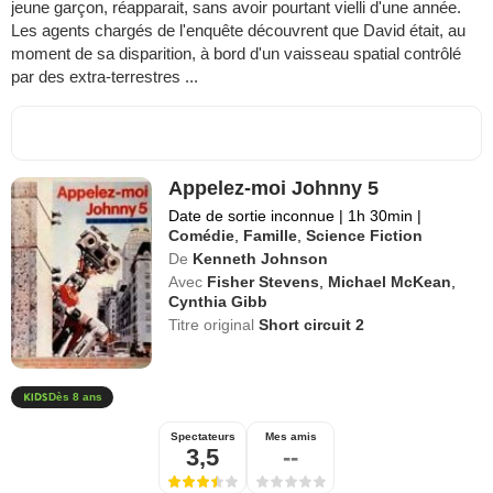
jeune garçon, réapparait, sans avoir pourtant vielli d'une année.
Les agents chargés de l'enquête découvrent que David était, au
moment de sa disparition, à bord d'un vaisseau spatial contrôlé
par des extra-terrestres ...
Appelez-moi Johnny 5
Date de sortie inconnue
|
1h 30min
|
Comédie
,
Famille
,
Science Fiction
De
Kenneth Johnson
Avec
Fisher Stevens
,
Michael McKean
,
Cynthia Gibb
Titre original
Short circuit 2
Dès 8 ans
Spectateurs
Mes amis
3,5
--