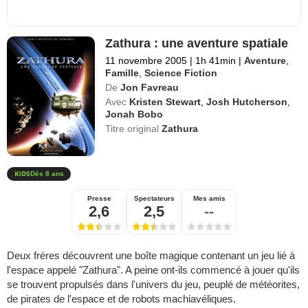
Zathura : une aventure spatiale
11 novembre 2005
|
1h 41min
|
Aventure
,
Famille
,
Science Fiction
De
Jon Favreau
Avec
Kristen Stewart
,
Josh Hutcherson
,
Jonah Bobo
Titre original
Zathura
Dès 8 ans
Presse
Spectateurs
Mes amis
2,6
2,5
--
Deux frères découvrent une boîte magique contenant un jeu lié à
l'espace appelé "Zathura". A peine ont-ils commencé à jouer qu'ils
se trouvent propulsés dans l'univers du jeu, peuplé de météorites,
de pirates de l'espace et de robots machiavéliques.