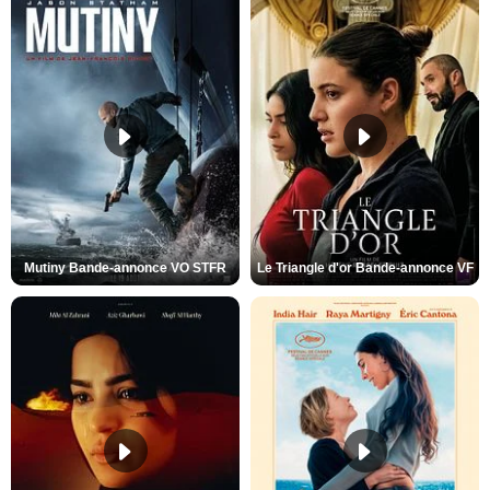
Mutiny Bande-annonce VO STFR
Le Triangle d'or Bande-annonce VF