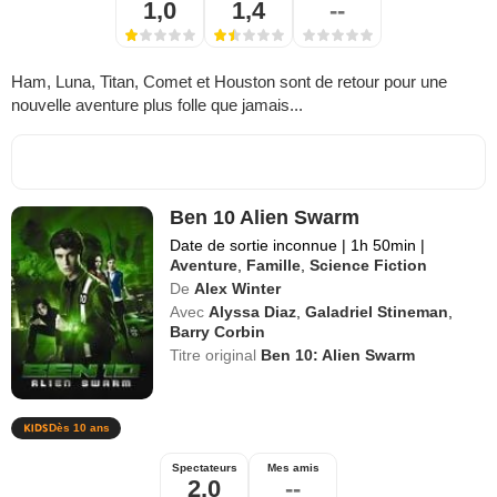
1,0
1,4
--
Ham, Luna, Titan, Comet et Houston sont de retour pour une
nouvelle aventure plus folle que jamais...
Ben 10 Alien Swarm
Date de sortie inconnue
|
1h 50min
|
Aventure
,
Famille
,
Science Fiction
De
Alex Winter
Avec
Alyssa Diaz
,
Galadriel Stineman
,
Barry Corbin
Titre original
Ben 10: Alien Swarm
Dès 10 ans
Spectateurs
Mes amis
2,0
--