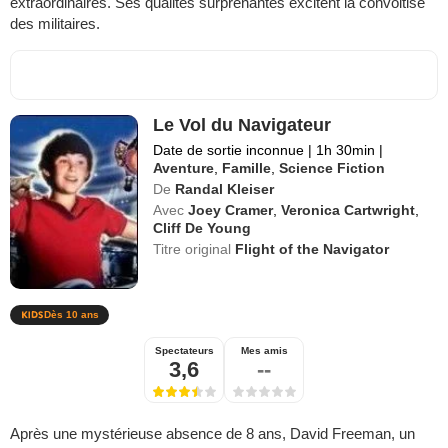
extraordinaires. Ses qualites surprenantes excitent la convoitise
des militaires.
Le Vol du Navigateur
Date de sortie inconnue
|
1h 30min
|
Aventure
,
Famille
,
Science Fiction
De
Randal Kleiser
Avec
Joey Cramer
,
Veronica Cartwright
,
Cliff De Young
Titre original
Flight of the Navigator
Dès 10 ans
Spectateurs
Mes amis
3,6
--
Après une mystérieuse absence de 8 ans, David Freeman, un