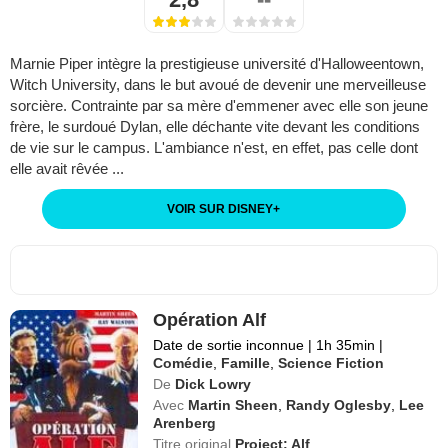
Marnie Piper intègre la prestigieuse université d'Halloweentown,
Witch University, dans le but avoué de devenir une merveilleuse
sorcière. Contrainte par sa mère d'emmener avec elle son jeune
frère, le surdoué Dylan, elle déchante vite devant les conditions
de vie sur le campus. L'ambiance n'est, en effet, pas celle dont
elle avait rêvée ...
VOIR SUR DISNEY
+
Opération Alf
Date de sortie inconnue
|
1h 35min
|
Comédie
,
Famille
,
Science Fiction
De
Dick Lowry
Avec
Martin Sheen
,
Randy Oglesby
,
Lee
Arenberg
Titre original
Project: Alf