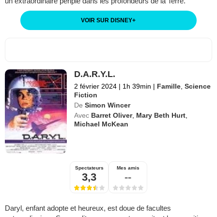
un extraordinaire périple dans les profondeurs de la Terre.
VOIR SUR DISNEY
+
D.A.R.Y.L.
2 février 2024
|
1h 39min
|
Famille
,
Science
Fiction
De
Simon Wincer
Avec
Barret Oliver
,
Mary Beth Hurt
,
Michael McKean
Spectateurs
Mes amis
3,3
--
Daryl, enfant adopte et heureux, est doue de facultes