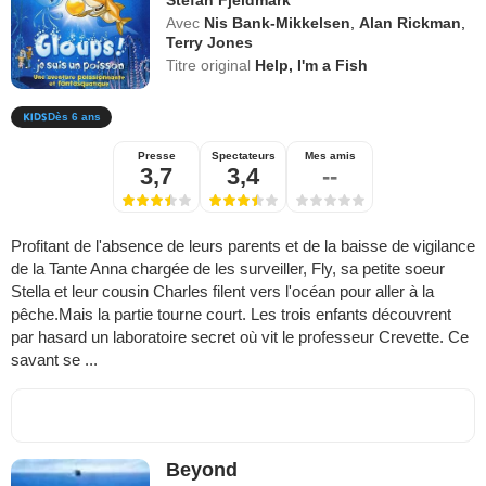
Stefan Fjeldmark
Avec
Nis Bank-Mikkelsen
,
Alan Rickman
,
Terry Jones
Titre original
Help, I'm a Fish
Dès 6 ans
Presse
Spectateurs
Mes amis
3,7
3,4
--
Profitant de l'absence de leurs parents et de la baisse de vigilance
de la Tante Anna chargée de les surveiller, Fly, sa petite soeur
Stella et leur cousin Charles filent vers l'océan pour aller à la
pêche.Mais la partie tourne court. Les trois enfants découvrent
par hasard un laboratoire secret où vit le professeur Crevette. Ce
savant se ...
Beyond