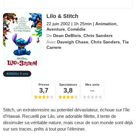
Lilo & Stitch
22 juin 2002
|
1h 25min
|
Animation
,
Aventure
,
Comédie
De
Dean DeBlois
,
Chris Sanders
Avec
Daveigh Chase
,
Chris Sanders
,
Tia
Carrere
Dès 6 ans
Presse
Spectateurs
Mes amis
3,7
3,8
--
Stitch, un extraterrestre au potentiel dévastateur, échoue sur l'île
d'Hawaii. Recueilli par Lilo, une adorable fillette, il tente de
dissimuler sa véritable nature, mais ceux de son monde sont déjà
sur ses traces, prêts à tout pour l'éliminer.