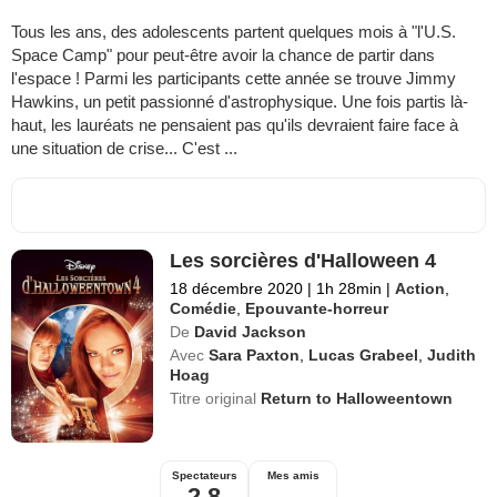
Tous les ans, des adolescents partent quelques mois à "l'U.S.
Space Camp" pour peut-être avoir la chance de partir dans
l'espace ! Parmi les participants cette année se trouve Jimmy
Hawkins, un petit passionné d'astrophysique. Une fois partis là-
haut, les lauréats ne pensaient pas qu'ils devraient faire face à
une situation de crise... C'est ...
Les sorcières d'Halloween 4
18 décembre 2020
|
1h 28min
|
Action
,
Comédie
,
Epouvante-horreur
De
David Jackson
Avec
Sara Paxton
,
Lucas Grabeel
,
Judith
Hoag
Titre original
Return to Halloweentown
Spectateurs
Mes amis
2,8
--