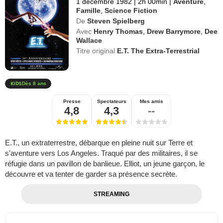
1 décembre 1982
|
2h 00min
|
Aventure
,
Famille
,
Science Fiction
De
Steven Spielberg
Avec
Henry Thomas
,
Drew Barrymore
,
Dee
Wallace
Titre original
E.T. The Extra-Terrestrial
Dès 8 ans
Presse
Spectateurs
Mes amis
4,8
4,3
--
E.T., un extraterrestre, débarque en pleine nuit sur Terre et
s'aventure vers Los Angeles. Traqué par des militaires, il se
réfugie dans un pavillon de banlieue. Elliot, un jeune garçon, le
découvre et va tenter de garder sa présence secrète.
STREAMING