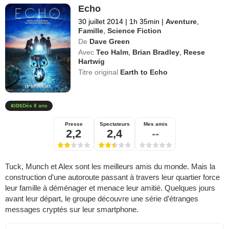
Echo
30 juillet 2014
|
1h 35min
|
Aventure
,
Famille
,
Science Fiction
De
Dave Green
Avec
Teo Halm
,
Brian Bradley
,
Reese
Hartwig
Titre original
Earth to Echo
Dès 8 ans
Presse
Spectateurs
Mes amis
2,2
2,4
--
Tuck, Munch et Alex sont les meilleurs amis du monde. Mais la
construction d’une autoroute passant à travers leur quartier force
leur famille à déménager et menace leur amitié. Quelques jours
avant leur départ, le groupe découvre une série d’étranges
messages cryptés sur leur smartphone.