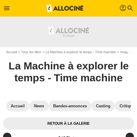
profil
menu
search
Accueil
Tous les films
La Machine à explorer le temps - Time machine
Images du film La Machine à explorer le temps - Time machine
La Machine à explorer le
temps - Time machine
Accueil
News
Bandes-annonces
Casting
Critiques
RETOUR À LA GALERIE