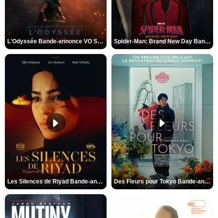
L'Odyssée Bande-annonce VO STFR
Spider-Man: Brand New Day Bande-annonce VO STFR
Les Silences de Riyad Bande-annonce VO STFR
Des Fleurs pour Tokyo Bande-annonce VO STFR