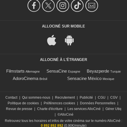
ALLOCINÉ SUR MOBILE
ALLOCINÉ À L'ÉTRANGER
Filmstarts
SensaCine
Beyazperde
Allemagne
Espagne
Turquie
AdoroCinema
Sensacine México
Brésil
Mexique
Contact
|
Qui sommes-nous
|
Recrutement
|
Publicité
|
CGU
|
CGV
|
Politique de cookies
|
Préférences cookies
|
Données Personnelles
|
Revue de presse
|
Charte d'écriture
|
Les services AlloCiné
|
Gérer Utiq
|
©AlloCiné
Retrouvez tous les horaires et infos de votre cinéma sur le numéro AlloCiné :
0 892 892 892
(0,90€/minute)