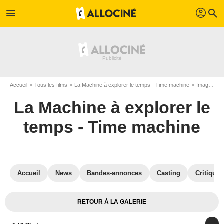
profil
menu
search
Accueil
Tous les films
La Machine à explorer le temps - Time machine
Images du film La Machine à explorer le temps - Time machine
La Machine à explorer le
temps - Time machine
Accueil
News
Bandes-annonces
Casting
Critiques
RETOUR À LA GALERIE