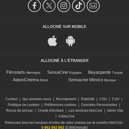
ALLOCINÉ SUR MOBILE
ALLOCINÉ À L'ÉTRANGER
Filmstarts
SensaCine
Beyazperde
Allemagne
Espagne
Turquie
AdoroCinema
Sensacine México
Brésil
Mexique
Contact
|
Qui sommes-nous
|
Recrutement
|
Publicité
|
CGU
|
CGV
|
Politique de cookies
|
Préférences cookies
|
Données Personnelles
|
Revue de presse
|
Charte d'écriture
|
Les services AlloCiné
|
Gérer Utiq
|
©AlloCiné
Retrouvez tous les horaires et infos de votre cinéma sur le numéro AlloCiné :
0 892 892 892
(0,90€/minute)