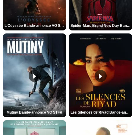
L'Odyssée Bande-annonce VO STFR
Spider-Man: Brand New Day Bande-annonce VO STFR
Mutiny Bande-annonce VO STFR
Les Silences de Riyad Bande-annonce VO STFR