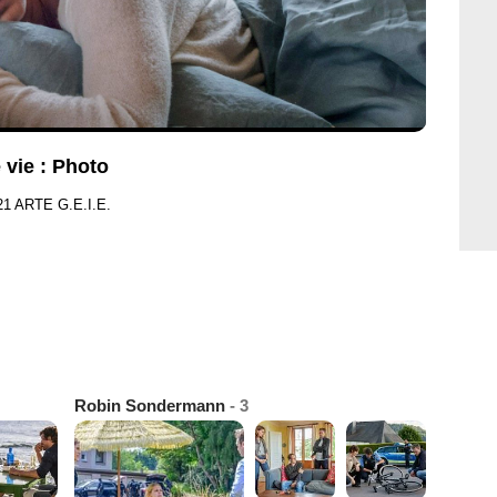
 vie : Photo
21 ARTE G.E.I.E.
Robin Sondermann
- 3