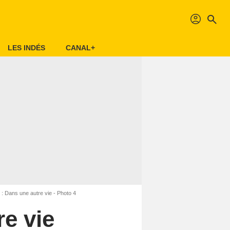
profil
search
LES INDÉS
CANAL+
é : Dans une autre vie - Photo 4
re vie