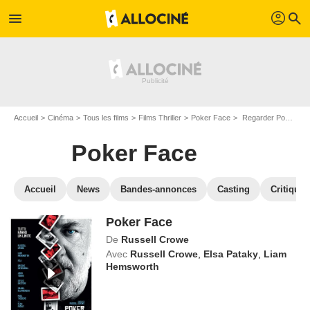
profil
menu
search
Accueil
Cinéma
Tous les films
Films Thriller
Poker Face
Regarder Poker Face en SVOD
Poker Face
Accueil
News
Bandes-annonces
Casting
Critiques
Poker Face
De
Russell Crowe
Avec
Russell Crowe
,
Elsa Pataky
,
Liam
Hemsworth