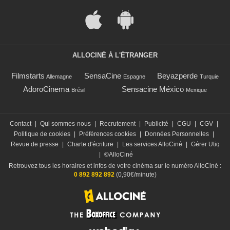
ALLOCINÉ À L'ÉTRANGER
Filmstarts
SensaCine
Beyazperde
Allemagne
Espagne
Turquie
AdoroCinema
Sensacine México
Brésil
Mexique
Contact
|
Qui sommes-nous
|
Recrutement
|
Publicité
|
CGU
|
CGV
|
Politique de cookies
|
Préférences cookies
|
Données Personnelles
|
Revue de presse
|
Charte d'écriture
|
Les services AlloCiné
|
Gérer Utiq
|
©AlloCiné
Retrouvez tous les horaires et infos de votre cinéma sur le numéro AlloCiné :
0 892 892 892
(0,90€/minute)