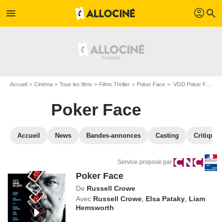
profil
menu
search
Accueil
Cinéma
Tous les films
Films Thriller
Poker Face
VOD Poker Face
Poker Face
Accueil
News
Bandes-annonces
Casting
Critiques
Service proposé par
Poker Face
De
Russell Crowe
Avec
Russell Crowe
,
Elsa Pataky
,
Liam
Hemsworth