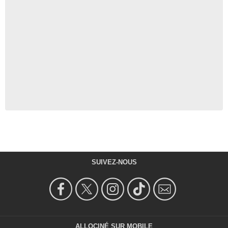
SUIVEZ-NOUS
ALLOCINÉ SUR MOBILE