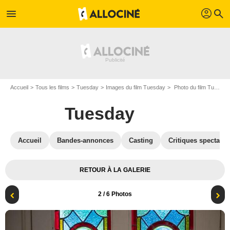
profil
menu
search
Accueil
Tous les films
Tuesday
Images du film Tuesday
Photo du film Tuesday - Photo 2
Tuesday
Accueil
Bandes-annonces
Casting
Critiques spectateu
RETOUR À LA GALERIE
2
/ 6 Photos