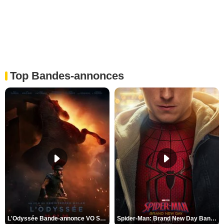
Top Bandes-annonces
L'Odyssée Bande-annonce VO STFR
Spider-Man: Brand New Day Bande-annonce VO STFR