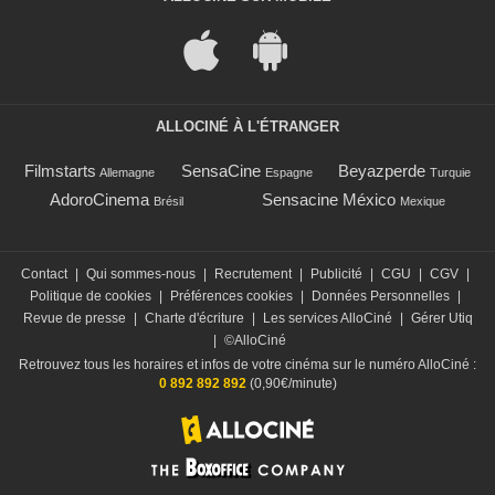
ALLOCINÉ À L'ÉTRANGER
Filmstarts
SensaCine
Beyazperde
Allemagne
Espagne
Turquie
AdoroCinema
Sensacine México
Brésil
Mexique
Contact
|
Qui sommes-nous
|
Recrutement
|
Publicité
|
CGU
|
CGV
|
Politique de cookies
|
Préférences cookies
|
Données Personnelles
|
Revue de presse
|
Charte d'écriture
|
Les services AlloCiné
|
Gérer Utiq
|
©AlloCiné
Retrouvez tous les horaires et infos de votre cinéma sur le numéro AlloCiné :
0 892 892 892
(0,90€/minute)