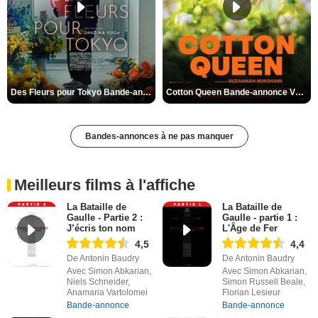
Des Fleurs pour Tokyo Bande-annonce VO STFR
Cotton Queen Bande-annonce VO STFR
Bandes-annonces à ne pas manquer
Meilleurs films à l'affiche
La Bataille de
La Bataille de
Gaulle - Partie 2 :
Gaulle - partie 1 :
J’écris ton nom
L'Âge de Fer
4,5
4,4
De Antonin Baudry
De Antonin Baudry
Avec Simon Abkarian,
Avec Simon Abkarian,
Niels Schneider,
Simon Russell Beale,
Anamaria Vartolomei
Florian Lesieur
Bande-annonce
Bande-annonce