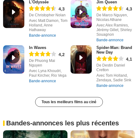
L'Odyssée
Jim Queen
4,3
4,3
De Christopher Nolan
De Marco Nguyen,
Nicolas Athane
Avec Matt Damon, Tom
Holland, Anne
Avec Alex Ramires,
Hathaway
Jérémy Gillet, Shirley
Souagnon
Bande-annonce
Bande-annonce
In Waves
Spider-Man: Brand
New Day
4,2
4,1
De Phuong Mai
Nguyen
De Destin Daniel
Cretton
Avec Lyna Khoudri,
Paul Kircher, Rio Vega
Avec Tom Holland,
Zendaya, Sadie Sink
Bande-annonce
Bande-annonce
Tous les meilleurs films au ciné
Bandes-annonces les plus récentes