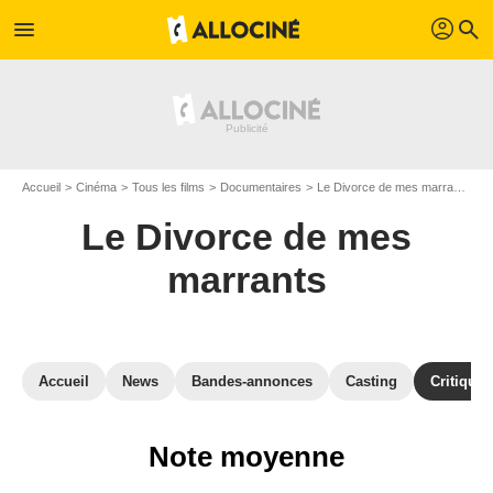
profil
menu
search
Accueil
Cinéma
Tous les films
Documentaires
Le Divorce de mes marrants
A
Le Divorce de mes
marrants
Accueil
News
Bandes-annonces
Casting
Critiques
Note moyenne