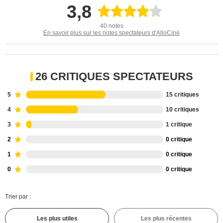
3,8
40 notes
En savoir plus sur les notes spectateurs d'AlloCiné
26 CRITIQUES SPECTATEURS
5
15 critiques
4
10 critiques
3
1 critique
2
0 critique
1
0 critique
0
0 critique
Trier par :
Les plus utiles
Les plus récentes