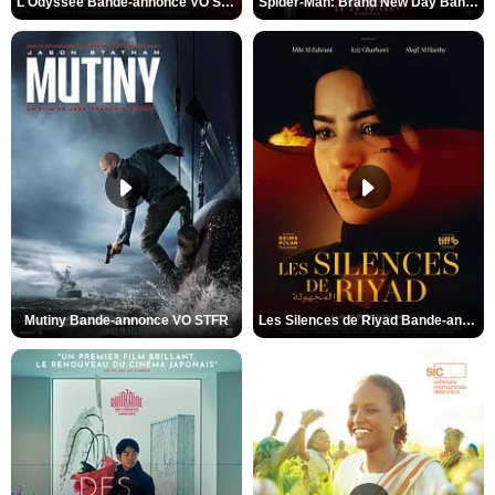
L'Odyssée Bande-annonce VO STFR
Spider-Man: Brand New Day Bande-annonce VO STFR
Mutiny Bande-annonce VO STFR
Les Silences de Riyad Bande-annonce VO STFR