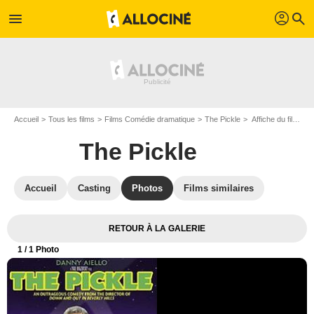
profil
menu
search
Accueil
Tous les films
Films Comédie dramatique
The Pickle
Affiche du film The Pickle - Photo 1
The Pickle
Accueil
Casting
Photos
Films similaires
RETOUR À LA GALERIE
1
/ 1 Photo