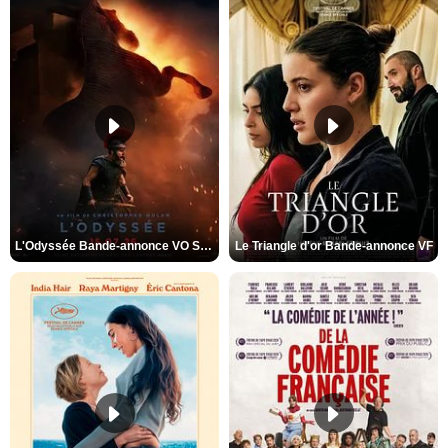
L'Odyssée Bande-annonce VO STFR
Le Triangle d'or Bande-annonce VF