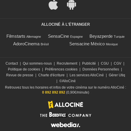
ALLOCINÉ À L'ÉTRANGER
Filmstarts
SensaCine
Beyazperde
Allemagne
Espagne
Turquie
AdoroCinema
Sensacine México
Brésil
Mexique
Contact
|
Qui sommes-nous
|
Recrutement
|
Publicité
|
CGU
|
CGV
|
Politique de cookies
|
Préférences cookies
|
Données Personnelles
|
Revue de presse
|
Charte d'écriture
|
Les services AlloCiné
|
Gérer Utiq
|
©AlloCiné
Retrouvez tous les horaires et infos de votre cinéma sur le numéro AlloCiné :
0 892 892 892
(0,90€/minute)