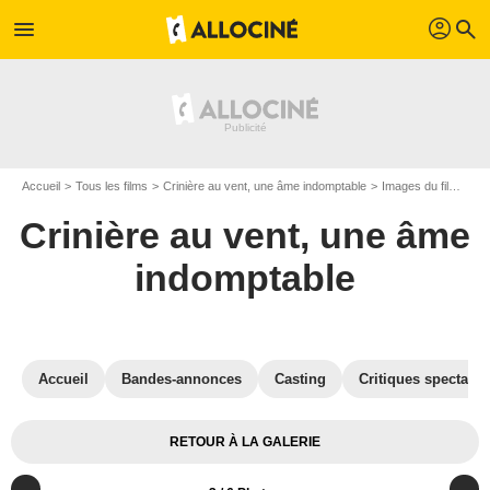
profil
menu
search
Accueil
Tous les films
Crinière au vent, une âme indomptable
Images du film Crinière au vent, une âme indomptable
Crinière au vent, une âme
indomptable
Accueil
Bandes-annonces
Casting
Critiques spectateu
RETOUR À LA GALERIE