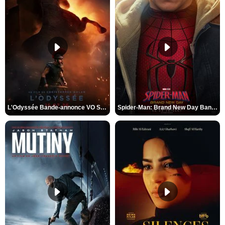
L'Odyssée Bande-annonce VO STFR
Spider-Man: Brand New Day Bande-annonce VO STFR