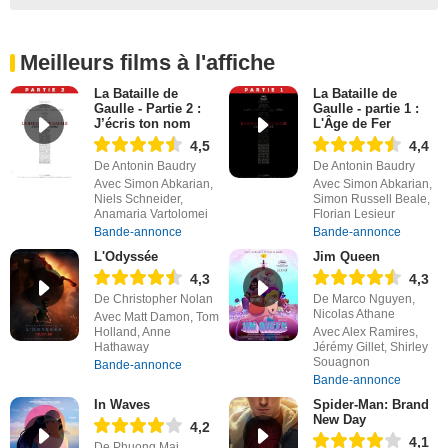
Meilleurs films à l'affiche
La Bataille de
La Bataille de
Gaulle - Partie 2 :
Gaulle - partie 1 :
J’écris ton nom
L'Âge de Fer
4,5
4,4
De Antonin Baudry
De Antonin Baudry
Avec Simon Abkarian,
Avec Simon Abkarian,
Niels Schneider,
Simon Russell Beale,
Anamaria Vartolomei
Florian Lesieur
Bande-annonce
Bande-annonce
L'Odyssée
Jim Queen
4,3
4,3
De Christopher Nolan
De Marco Nguyen,
Nicolas Athane
Avec Matt Damon, Tom
Holland, Anne
Avec Alex Ramires,
Hathaway
Jérémy Gillet, Shirley
Souagnon
Bande-annonce
Bande-annonce
In Waves
Spider-Man: Brand
New Day
4,2
4,1
De Phuong Mai