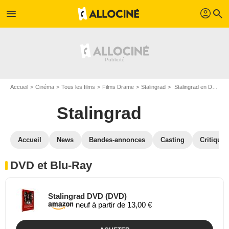
profil
menu
search
Accueil
Cinéma
Tous les films
Films Drame
Stalingrad
Stalingrad en DVD Blu Ray
Stalingrad
Accueil
News
Bandes-annonces
Casting
Critiques
DVD et Blu-Ray
Stalingrad DVD (DVD)
neuf à partir de 13,00 €