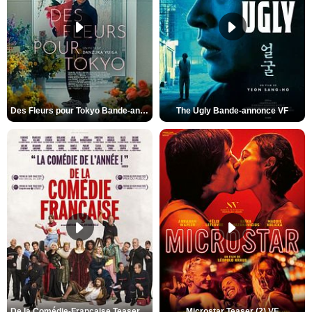
Des Fleurs pour Tokyo Bande-annonce VO STFR
The Ugly Bande-annonce VF
De la Comédie-Française Teaser (3) VF
Microstar Teaser (2) VF