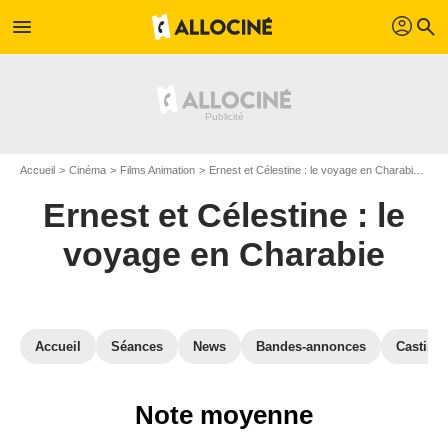
profil
menu
search
Accueil
Cinéma
Films Animation
Ernest et Célestine : le voyage en Charabie
Avi
Ernest et Célestine : le
voyage en Charabie
Accueil
Séances
News
Bandes-annonces
Casting
Note moyenne