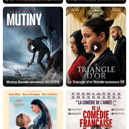
Mutiny Bande-annonce VO STFR
Le Triangle d'or Bande-annonce VF