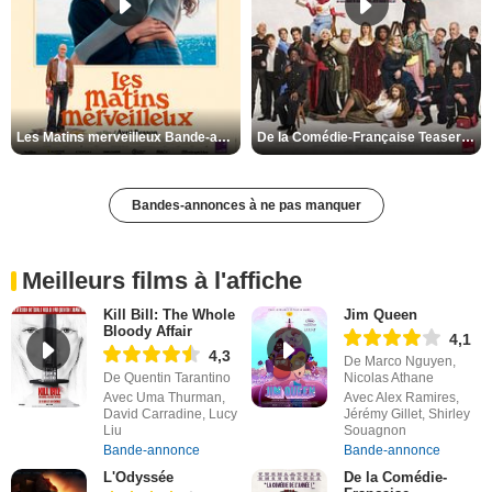
Les Matins merveilleux Bande-annonce VF
De la Comédie-Française Teaser VF
Bandes-annonces à ne pas manquer
Meilleurs films à l'affiche
Kill Bill: The Whole
Jim Queen
Bloody Affair
4,1
4,3
De Marco Nguyen,
De Quentin Tarantino
Nicolas Athane
Avec Uma Thurman,
Avec Alex Ramires,
David Carradine, Lucy
Jérémy Gillet, Shirley
Liu
Souagnon
Bande-annonce
Bande-annonce
L'Odyssée
De la Comédie-