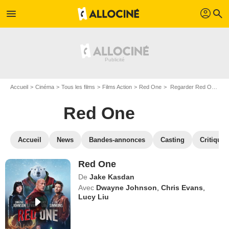
profil
menu
search
Accueil
Cinéma
Tous les films
Films Action
Red One
Regarder Red One en SVOD
Red One
Accueil
News
Bandes-annonces
Casting
Critiques
Red One
De
Jake Kasdan
Avec
Dwayne Johnson
,
Chris Evans
,
Lucy Liu