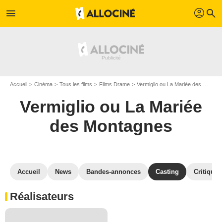
profil
menu
search
Accueil
Cinéma
Tous les films
Films Drame
Vermiglio ou La Mariée des Montagnes
Vermiglio ou La Mariée
des Montagnes
Accueil
News
Bandes-annonces
Casting
Critiques
Réalisateurs