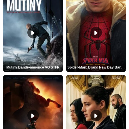
Mutiny Bande-annonce VO STFR
Spider-Man: Brand New Day Bande-annonce VO STFR