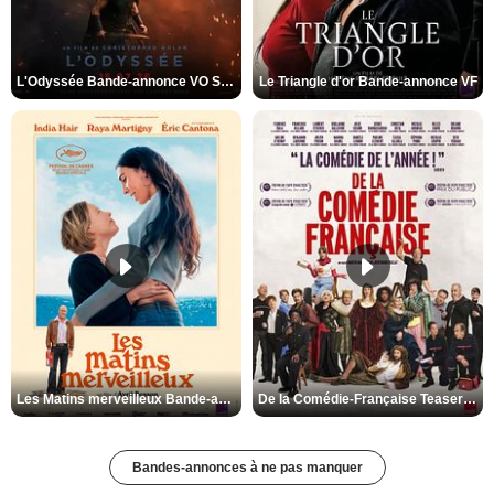
L'Odyssée Bande-annonce VO STFR
Le Triangle d'or Bande-annonce VF
Les Matins merveilleux Bande-annonce VF
De la Comédie-Française Teaser VF
Bandes-annonces à ne pas manquer