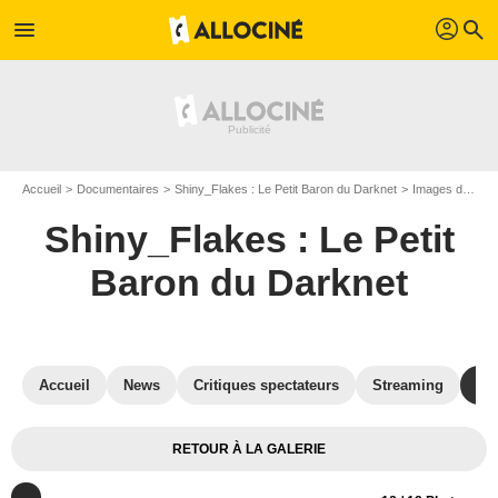
profil
menu
search
Accueil
Documentaires
Shiny_Flakes : Le Petit Baron du Darknet
Images du documentaire Shiny_Flakes : Le Petit Baron du Darknet
Shiny_Flakes : Le Petit
Baron du Darknet
Accueil
News
Critiques spectateurs
Streaming
Ph
RETOUR À LA GALERIE