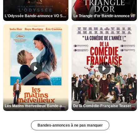
L'Odyssée Bande-annonce VO STFR
Le Triangle d'or Bande-annonce VF
Les Matins merveilleux Bande-annonce VF
De la Comédie-Française Teaser VF
Bandes-annonces à ne pas manquer