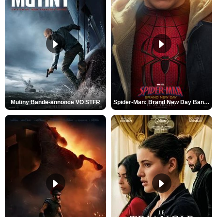
Mutiny Bande-annonce VO STFR
Spider-Man: Brand New Day Bande-annonce VO STFR