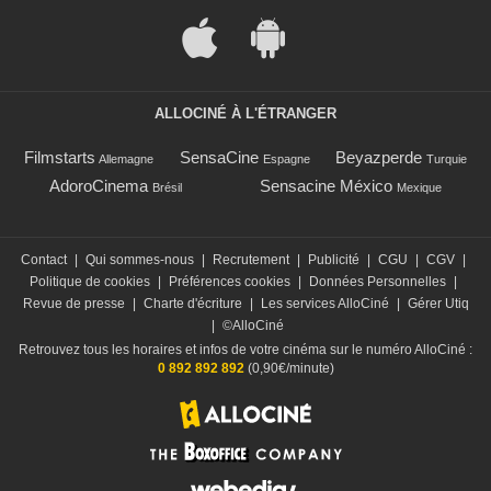
ALLOCINÉ À L'ÉTRANGER
Filmstarts
SensaCine
Beyazperde
Allemagne
Espagne
Turquie
AdoroCinema
Sensacine México
Brésil
Mexique
Contact
|
Qui sommes-nous
|
Recrutement
|
Publicité
|
CGU
|
CGV
|
Politique de cookies
|
Préférences cookies
|
Données Personnelles
|
Revue de presse
|
Charte d'écriture
|
Les services AlloCiné
|
Gérer Utiq
|
©AlloCiné
Retrouvez tous les horaires et infos de votre cinéma sur le numéro AlloCiné :
0 892 892 892
(0,90€/minute)