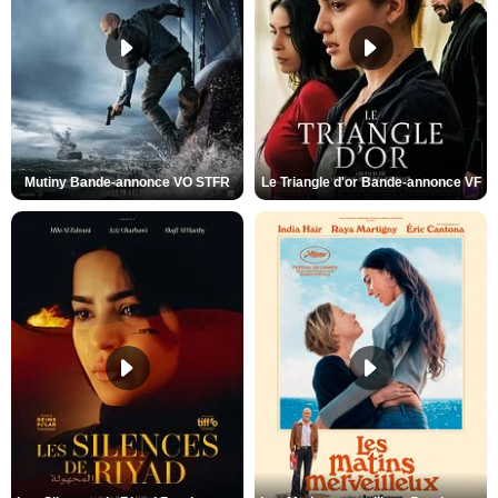
Mutiny Bande-annonce VO STFR
Le Triangle d'or Bande-annonce VF