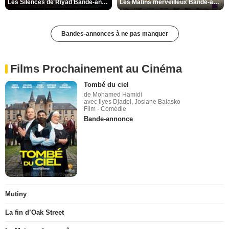
Les Silences de Riyad Bande-annonce VO STFR
Les Matins merveilleux Bande-annonce VF
Bandes-annonces à ne pas manquer
Films Prochainement au Cinéma
Tombé du ciel
de Mohamed Hamidi
avec Ilyes Djadel, Josiane Balasko
Film - Comédie
Bande-annonce
Mutiny
La fin d’Oak Street