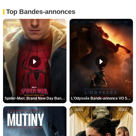
Top Bandes-annonces
Spider-Man: Brand New Day Bande-annonce VO STFR
L'Odyssée Bande-annonce VO STFR