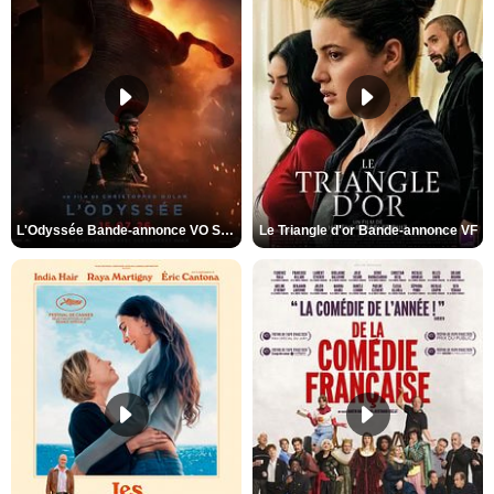
L'Odyssée Bande-annonce VO STFR
Le Triangle d'or Bande-annonce VF