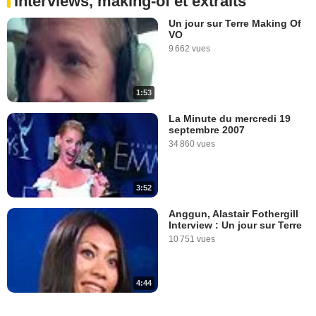
Interviews, making-of et extraits
Un jour sur Terre Making Of
VO
9 662 vues
1:53
La Minute du mercredi 19
septembre 2007
34 860 vues
3:52
Anggun, Alastair Fothergill
Interview : Un jour sur Terre
10 751 vues
4:44