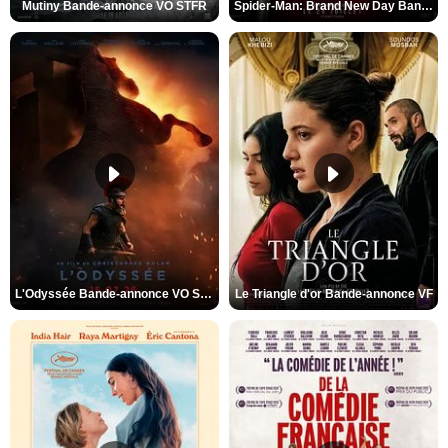
Mutiny Bande-annonce VO STFR
Spider-Man: Brand New Day Bande-annonce VO STFR
L'Odyssée Bande-annonce VO STFR
Le Triangle d'or Bande-annonce VF