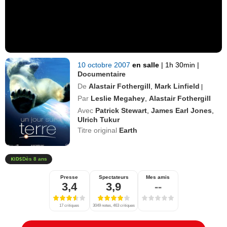
10 octobre 2007
en salle
|
1h 30min
|
Documentaire
De
Alastair Fothergill
,
Mark Linfield
|
Par
Leslie Megahey
,
Alastair Fothergill
Avec
Patrick Stewart
,
James Earl Jones
,
Ulrich Tukur
Titre original
Earth
Dès 8 ans
Presse
Spectateurs
Mes amis
3,4
3,9
--
17 critiques
3049 notes, 463 critiques