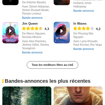
De Antonin Baudry
Holland, Anne
Avec Simon Abkarian,
Hathaway
Simon Russell Beale,
Bande-annonce
Florian Lesieur
Bande-annonce
Jim Queen
In Waves
4,3
4,2
De Marco Nguyen,
De Phuong Mai
Nicolas Athane
Nguyen
Avec Alex Ramires,
Avec Lyna Khoudri,
Jérémy Gillet, Shirley
Paul Kircher, Rio Vega
Souagnon
Bande-annonce
Bande-annonce
Tous les meilleurs films au ciné
Bandes-annonces les plus récentes