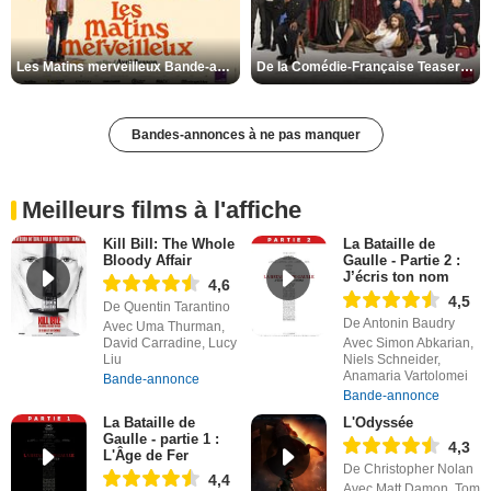
Les Matins merveilleux Bande-annonce VF
De la Comédie-Française Teaser VF
Bandes-annonces à ne pas manquer
Meilleurs films à l'affiche
Kill Bill: The Whole
La Bataille de
Bloody Affair
Gaulle - Partie 2 :
J’écris ton nom
4,6
4,5
De Quentin Tarantino
De Antonin Baudry
Avec Uma Thurman,
David Carradine, Lucy
Avec Simon Abkarian,
Liu
Niels Schneider,
Anamaria Vartolomei
Bande-annonce
Bande-annonce
La Bataille de
L'Odyssée
Gaulle - partie 1 :
4,3
L'Âge de Fer
De Christopher Nolan
4,4
Avec Matt Damon, Tom