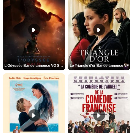
L'Odyssée Bande-annonce VO STFR
Le Triangle d'or Bande-annonce VF