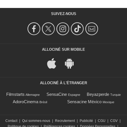
SUIVEZ-NOUS
ALLOCINÉ SUR MOBILE
ALLOCINÉ À L'ÉTRANGER
Filmstarts
SensaCine
Beyazperde
Allemagne
Espagne
Turquie
AdoroCinema
Sensacine México
Brésil
Mexique
Contact
|
Qui sommes-nous
|
Recrutement
|
Publicité
|
CGU
|
CGV
|
Politique de cookies
|
Préférences cookies
|
Données Personnelles
|