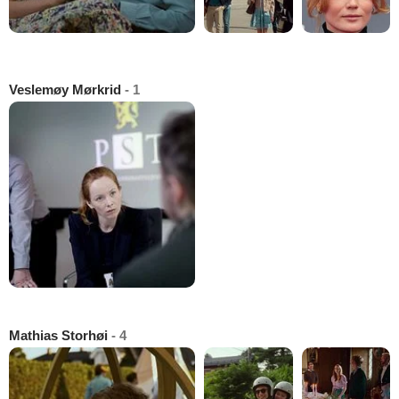
Veslemøy Mørkrid
- 1
Mathias Storhøi
- 4