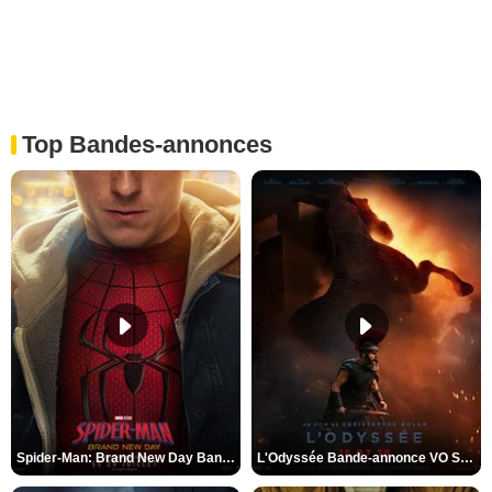
Top Bandes-annonces
Spider-Man: Brand New Day Bande-annonce VO STFR
L'Odyssée Bande-annonce VO STFR