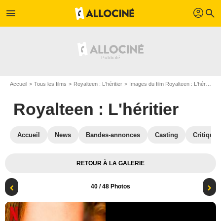
profil
menu
search
Accueil
Tous les films
Royalteen : L'héritier
Images du film Royalteen : L'héritier
Royalteen : L'héritier
Accueil
News
Bandes-annonces
Casting
Critiques
RETOUR À LA GALERIE
40
/ 48 Photos