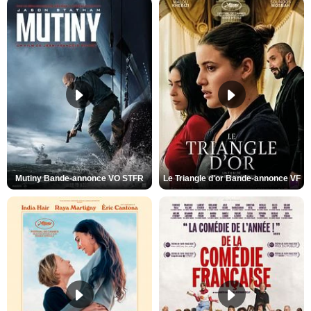
Mutiny Bande-annonce VO STFR
Le Triangle d'or Bande-annonce VF