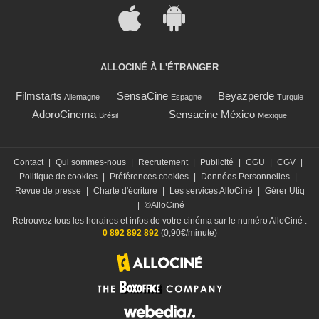
ALLOCINÉ À L'ÉTRANGER
Filmstarts
SensaCine
Beyazperde
Allemagne
Espagne
Turquie
AdoroCinema
Sensacine México
Brésil
Mexique
Contact
|
Qui sommes-nous
|
Recrutement
|
Publicité
|
CGU
|
CGV
|
Politique de cookies
|
Préférences cookies
|
Données Personnelles
|
Revue de presse
|
Charte d'écriture
|
Les services AlloCiné
|
Gérer Utiq
|
©AlloCiné
Retrouvez tous les horaires et infos de votre cinéma sur le numéro AlloCiné :
0 892 892 892
(0,90€/minute)