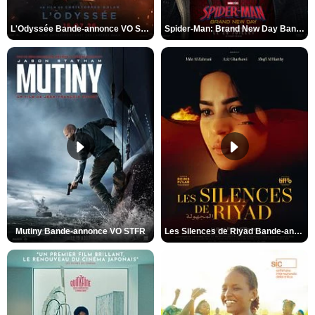
L'Odyssée Bande-annonce VO STFR
Spider-Man: Brand New Day Bande-annonce VO STFR
Mutiny Bande-annonce VO STFR
Les Silences de Riyad Bande-annonce VO STFR