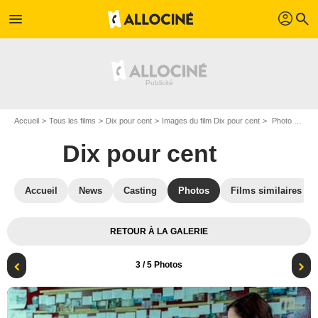
profil
menu
search
Accueil
Tous les films
Dix pour cent
Images du film Dix pour cent
Photo du film Dix pour cent - Photo 3
Dix pour cent
Accueil
News
Casting
Photos
Films similaires
RETOUR À LA GALERIE
3
/ 5 Photos