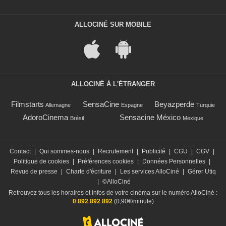
ALLOCINÉ SUR MOBILE
ALLOCINÉ À L'ÉTRANGER
Filmstarts
SensaCine
Beyazperde
Allemagne
Espagne
Turquie
AdoroCinema
Sensacine México
Brésil
Mexique
Contact
|
Qui sommes-nous
|
Recrutement
|
Publicité
|
CGU
|
CGV
|
Politique de cookies
|
Préférences cookies
|
Données Personnelles
|
Revue de presse
|
Charte d'écriture
|
Les services AlloCiné
|
Gérer Utiq
|
©AlloCiné
Retrouvez tous les horaires et infos de votre cinéma sur le numéro AlloCiné :
0 892 892 892
(0,90€/minute)