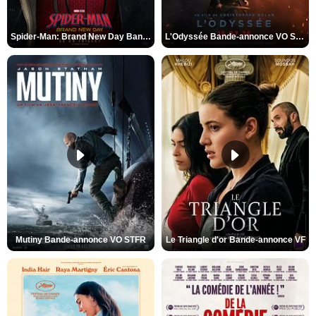
Spider-Man: Brand New Day Bande-annonce VO STFR
L'Odyssée Bande-annonce VO STFR
Mutiny Bande-annonce VO STFR
Le Triangle d'or Bande-annonce VF