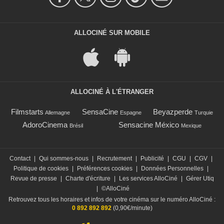
ALLOCINÉ SUR MOBILE
ALLOCINÉ À L'ÉTRANGER
Filmstarts
SensaCine
Beyazperde
Allemagne
Espagne
Turquie
AdoroCinema
Sensacine México
Brésil
Mexique
Contact
|
Qui sommes-nous
|
Recrutement
|
Publicité
|
CGU
|
CGV
|
Politique de cookies
|
Préférences cookies
|
Données Personnelles
|
Revue de presse
|
Charte d'écriture
|
Les services AlloCiné
|
Gérer Utiq
|
©AlloCiné
Retrouvez tous les horaires et infos de votre cinéma sur le numéro AlloCiné :
0 892 892 892
(0,90€/minute)