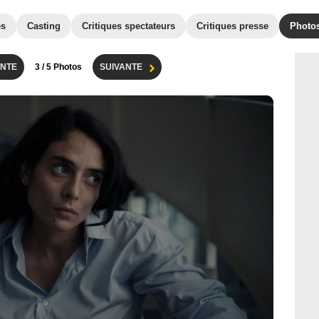
es
Casting
Critiques spectateurs
Critiques presse
Photo
NTE
3
/ 5 Photos
SUIVANTE