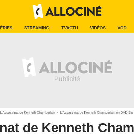
ÉRIES
STREAMING
TVACTU
VIDÉOS
VOD
L'Assassinat de Kenneth Chamberlain
L'Assassinat de Kenneth Chamberlain en DVD Blu
inat de Kenneth Cham