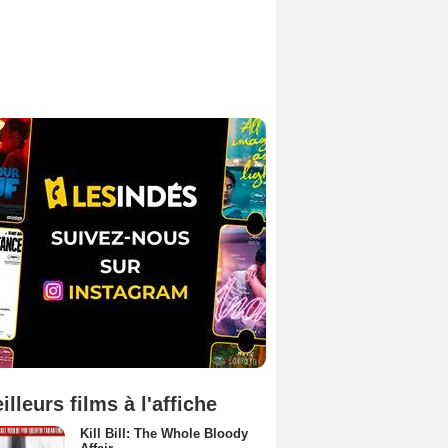
illeurs films à l'affiche
Kill Bill: The Whole Bloody