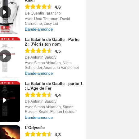
Affair
4,6
De Quentin Tarantino
Avec Uma Thurman, David
Carradine, Lucy Liu
Bande-annonce
La Bataille de Gaulle - Partie
2 : J’écris ton nom
4,5
De Antonin Baudry
Avec Simon Abkarian, Niels
Schneider, Anamaria Vartolomei
Bande-annonce
La Bataille de Gaulle - partie 1
: L'Âge de Fer
4,4
De Antonin Baudry
Avec Simon Abkarian, Simon
Russell Beale, Florian Lesieur
Bande-annonce
L'Odyssée
4,3