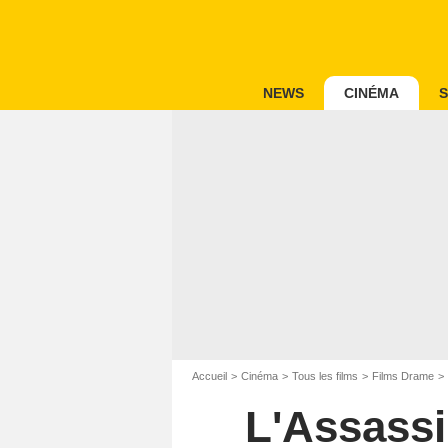
NEWS
CINÉMA
S
Accueil
Cinéma
Tous les films
Films Drame
L'Assass