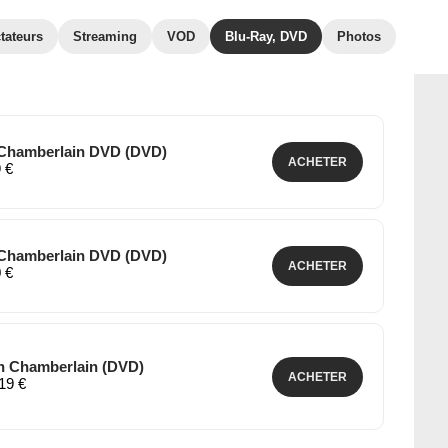
tateurs
Streaming
VOD
Blu-Ray, DVD
Photos
 Chamberlain DVD (DVD)
ACHETER
9 €
 Chamberlain DVD (DVD)
ACHETER
0 €
h Chamberlain (DVD)
ACHETER
,19 €