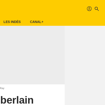
profil
search
LES INDÉS
CANAL+
 Ray
berlain