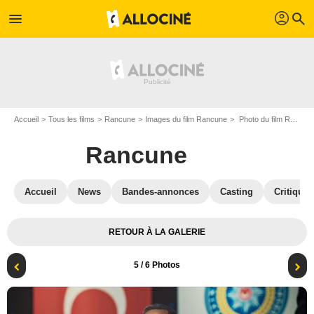
profil
menu
search
Accueil
Tous les films
Rancune
Images du film Rancune
Photo du film Rancune - Photo 5
Rancune
Accueil
News
Bandes-annonces
Casting
Critiques
RETOUR À LA GALERIE
5
/ 6 Photos