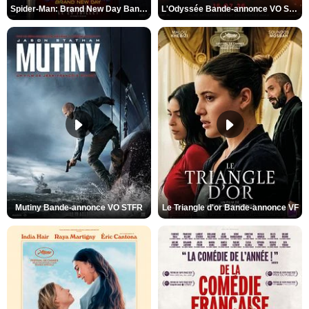
Spider-Man: Brand New Day Bande-annonce VO STFR
L'Odyssée Bande-annonce VO STFR
Mutiny Bande-annonce VO STFR
Le Triangle d'or Bande-annonce VF