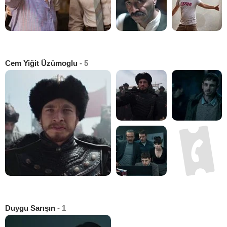
Cem Yiğit Üzümoglu
- 5
Duygu Sarışın
- 1