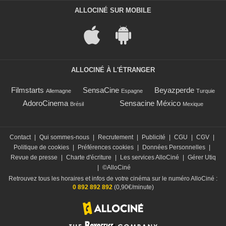
ALLOCINÉ SUR MOBILE
ALLOCINÉ À L'ÉTRANGER
Filmstarts
SensaCine
Beyazperde
Allemagne
Espagne
Turquie
AdoroCinema
Sensacine México
Brésil
Mexique
Contact
|
Qui sommes-nous
|
Recrutement
|
Publicité
|
CGU
|
CGV
|
Politique de cookies
|
Préférences cookies
|
Données Personnelles
|
Revue de presse
|
Charte d'écriture
|
Les services AlloCiné
|
Gérer Utiq
|
©AlloCiné
Retrouvez tous les horaires et infos de votre cinéma sur le numéro AlloCiné :
0 892 892 892
(0,90€/minute)