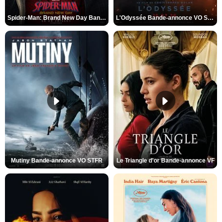
Spider-Man: Brand New Day Bande-annonce VO STFR
L'Odyssée Bande-annonce VO STFR
Mutiny Bande-annonce VO STFR
Le Triangle d'or Bande-annonce VF