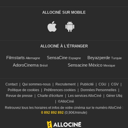
ALLOCINÉ SUR MOBILE
ALLOCINÉ À L'ÉTRANGER
Filmstarts
SensaCine
Beyazperde
Allemagne
Espagne
Turquie
AdoroCinema
Sensacine México
Brésil
Mexique
Contact
|
Qui sommes-nous
|
Recrutement
|
Publicité
|
CGU
|
CGV
|
Politique de cookies
|
Préférences cookies
|
Données Personnelles
|
Revue de presse
|
Charte d'écriture
|
Les services AlloCiné
|
Gérer Utiq
|
©AlloCiné
Retrouvez tous les horaires et infos de votre cinéma sur le numéro AlloCiné :
0 892 892 892
(0,90€/minute)