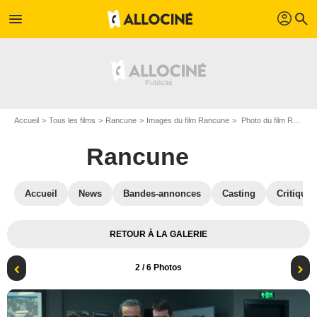
profil
menu
search
Accueil
Tous les films
Rancune
Images du film Rancune
Photo du film Rancune - Photo 2
Rancune
Accueil
News
Bandes-annonces
Casting
Critiques
RETOUR À LA GALERIE
2
/ 6 Photos