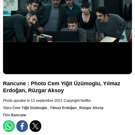
Rancune : Photo Cem Yiğit Üzümoglu, Yılmaz
Erdoğan, Rüzgar Aksoy
Photo ajoutée le 13 septembre 2021
Copyright Netflix
Stars
Cem Yiğit Üzümoglu
,
Yılmaz Erdoğan
,
Rüzgar Aksoy
Film
Rancune