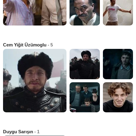
Cem Yiğit Üzümoglu
- 5
Duygu Sarışın
- 1