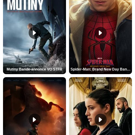
Mutiny Bande-annonce VO STFR
Spider-Man: Brand New Day Bande-annonce VO STFR