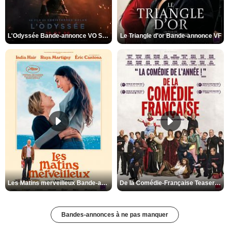
L'Odyssée Bande-annonce VO STFR
Le Triangle d'or Bande-annonce VF
Les Matins merveilleux Bande-annonce VF
De la Comédie-Française Teaser VF
Bandes-annonces à ne pas manquer