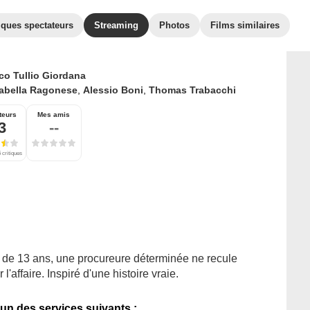
iques spectateurs
Streaming
Photos
Films similaires
co Tullio Giordana
sabella Ragonese
,
Alessio Boni
,
Thomas Trabacchi
teurs
Mes amis
3
--
 critiques
t de 13 ans, une procureure déterminée ne recule
l'affaire. Inspiré d'une histoire vraie.
'un des services suivants :