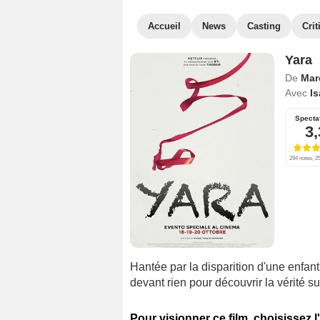
Accueil
News
Casting
Crit
Yara
De
Mar
Avec
I
Specta
3,
294 notes, 25
Hantée par la disparition d'une enfan
devant rien pour découvrir la vérité sur 
Pour visionner ce film, choisissez l