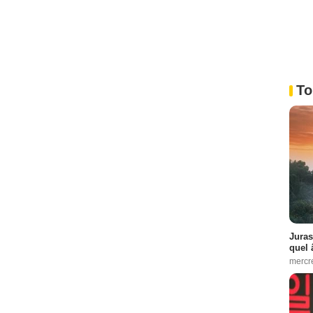
To
Juras
quel 
mercr