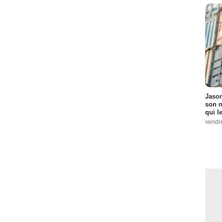
Jason
son n
qui le
vendre