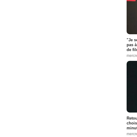
"Je s
pas à
de fil
mercr
Retou
chois
minut
mercr