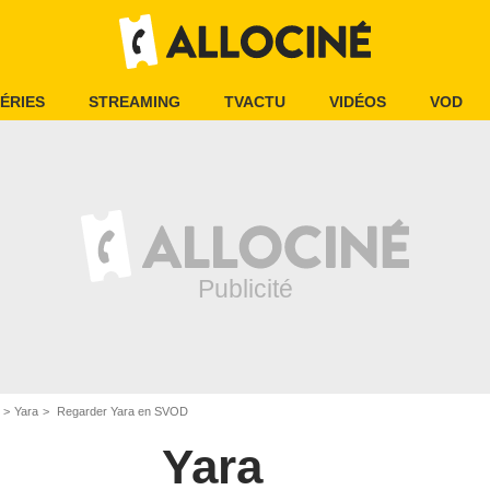
ÉRIES
STREAMING
TVACTU
VIDÉOS
VOD
Yara
Regarder Yara en SVOD
Yara