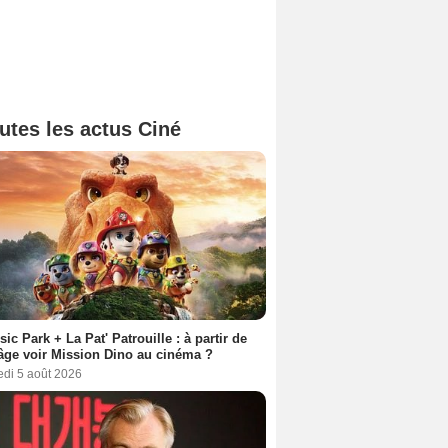
utes les actus Ciné
sic Park + La Pat' Patrouille : à partir de
âge voir Mission Dino au cinéma ?
edi 5 août 2026