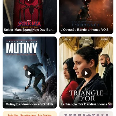
Spider-Man: Brand New Day Bande-annonce VO STFR
L'Odyssée Bande-annonce VO STFR
Mutiny Bande-annonce VO STFR
Le Triangle d'or Bande-annonce VF