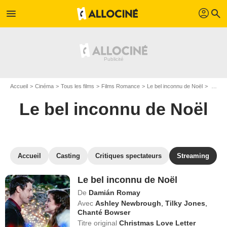
profil
menu
search
Accueil
Cinéma
Tous les films
Films Romance
Le bel inconnu de Noël
Regarder Le bel inconnu de Noël en SVOD
Le bel inconnu de Noël
Accueil
Casting
Critiques spectateurs
Streaming
Le bel inconnu de Noël
De
Damián Romay
Avec
Ashley Newbrough
,
Tilky Jones
,
Chanté Bowser
Titre original
Christmas Love Letter