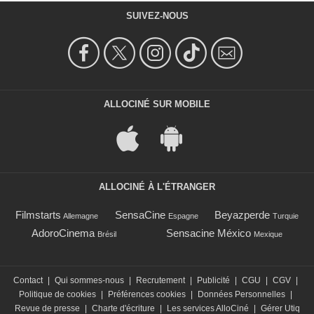
SUIVEZ-NOUS
ALLOCINÉ SUR MOBILE
ALLOCINÉ À L'ÉTRANGER
Filmstarts
SensaCine
Beyazperde
Allemagne
Espagne
Turquie
AdoroCinema
Sensacine México
Brésil
Mexique
Contact
|
Qui sommes-nous
|
Recrutement
|
Publicité
|
CGU
|
CGV
|
Politique de cookies
|
Préférences cookies
|
Données Personnelles
|
Revue de presse
|
Charte d'écriture
|
Les services AlloCiné
|
Gérer Utiq