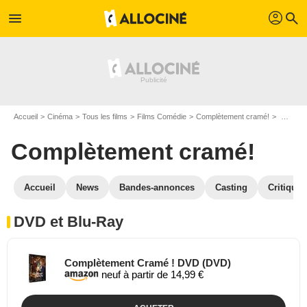
profil
menu
search
Accueil
Cinéma
Tous les films
Films Comédie
Complètement cramé!
Complètement cramé! en DVD Blu Ray
Complètement cramé!
Accueil
News
Bandes-annonces
Casting
Critiques
DVD et Blu-Ray
Complètement Cramé ! DVD (DVD)
neuf à partir de 14,99 €