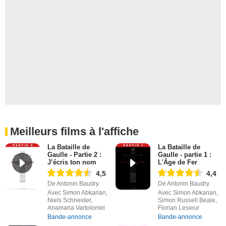
Meilleurs films à l'affiche
La Bataille de
La Bataille de
Gaulle - Partie 2 :
Gaulle - partie 1 :
J’écris ton nom
L'Âge de Fer
4,5
4,4
De Antonin Baudry
De Antonin Baudry
Avec Simon Abkarian,
Avec Simon Abkarian,
Niels Schneider,
Simon Russell Beale,
Anamaria Vartolomei
Florian Lesieur
Bande-annonce
Bande-annonce