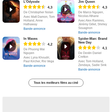
L'Odyssée
Jim Queen
4,3
4,3
De Christopher Nolan
De Marco Nguyen,
Nicolas Athane
Avec Matt Damon, Tom
Holland, Anne
Avec Alex Ramires,
Hathaway
Jérémy Gillet, Shirley
Souagnon
Bande-annonce
Bande-annonce
In Waves
Spider-Man: Brand
New Day
4,2
4,1
De Phuong Mai
Nguyen
De Destin Daniel
Cretton
Avec Lyna Khoudri,
Paul Kircher, Rio Vega
Avec Tom Holland,
Zendaya, Sadie Sink
Bande-annonce
Bande-annonce
Tous les meilleurs films au ciné