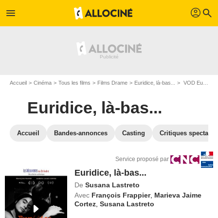
profil
menu
search
Accueil
Cinéma
Tous les films
Films Drame
Euridice, là-bas...
VOD Euridice, là-bas...
Euridice, là-bas...
Accueil
Bandes-annonces
Casting
Critiques spectateu
Service proposé par
Euridice, là-bas...
De
Susana Lastreto
Avec
François Frappier
,
Marieva Jaime
Cortez
,
Susana Lastreto