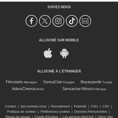
SUIVEZ-NOUS
ALLOCINÉ SUR MOBILE
ALLOCINÉ À L'ÉTRANGER
Filmstarts
SensaCine
Beyazperde
Allemagne
Espagne
Turquie
AdoroCinema
Sensacine México
Brésil
Mexique
Contact
|
Qui sommes-nous
|
Recrutement
|
Publicité
|
CGU
|
CGV
|
Politique de cookies
|
Préférences cookies
|
Données Personnelles
|
Revue de presse
|
Charte d'écriture
|
Les services AlloCiné
|
Gérer Utiq