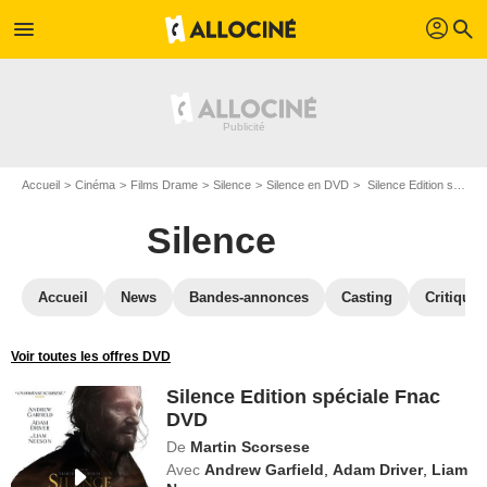
profil
menu
search
Accueil
Cinéma
Films Drame
Silence
Silence en DVD
Silence Edition spéciale Fnac DVD
Silence
Accueil
News
Bandes-annonces
Casting
Critiques
Voir toutes les offres DVD
Silence Edition spéciale Fnac
DVD
De
Martin Scorsese
Avec
Andrew Garfield
,
Adam Driver
,
Liam