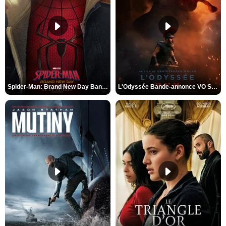
Spider-Man: Brand New Day Bande-annonce VO STFR
L'Odyssée Bande-annonce VO STFR